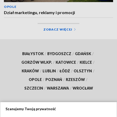
OPOLE
Dział marketingu, reklamy i promocji
ZOBACZ WIĘCEJ
BIAŁYSTOK
/
BYDGOSZCZ
/
GDAŃSK
/
GORZÓW WLKP.
/
KATOWICE
/
KIELCE
/
KRAKÓW
/
LUBLIN
/
ŁÓDŹ
/
OLSZTYN
/
OPOLE
/
POZNAŃ
/
RZESZÓW
/
SZCZECIN
/
WARSZAWA
/
WROCŁAW
Szanujemy Twoją prywatność
Dołącz do nas: