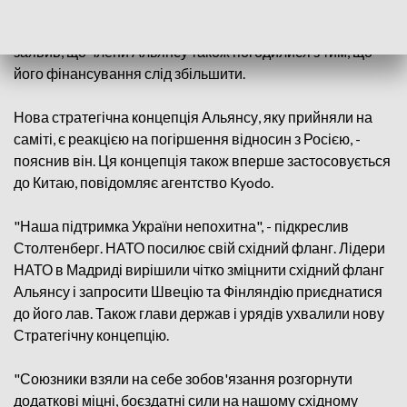
прохання Фінляндії та Швеції про вступ до
Північноатлантичного альянсу (НАТО). Столтенберг
заявив, що члени Альянсу також погодилися з тим, що
його фінансування слід збільшити.
Нова стратегічна концепція Альянсу, яку прийняли на
саміті, є реакцією на погіршення відносин з Росією, -
пояснив він. Ця концепція також вперше застосовується
до Китаю, повідомляє агентство Kyodo.
"Наша підтримка України непохитна", - підкреслив
Столтенберг. НАТО посилює свій східний фланг. Лідери
НАТО в Мадриді вирішили чітко зміцнити східний фланг
Альянсу і запросити Швецію та Фінляндію приєднатися
до його лав. Також глави держав і урядів ухвалили нову
Стратегічну концепцію.
"Союзники взяли на себе зобов'язання розгорнути
додаткові міцні, боєздатні сили на нашому східному