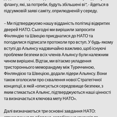
флангу, які, за потреби, будуть збільшені ві", - йдеться в
підсумковій заяві саміту, оприлюдненій у середу.
– Ми підтверджуємо нашу відданість політиці відкритих
дверей НАТО. Сьогодні ми вирішили запросити
Фінляндію та Швецію приєднатися до НАТО та
погодилися підписати протоколи про вступ. У будь-якому
вступі до Альянсу надзвичайно важливо, щоб існуючі
проблеми безпеки всіх членів Альянсу були належним
чином вирішені. Відтак, ми вітаємо укладення
тристороннього меморандуму між Туреччиною,
Фінляндією та Швецією, додали лідери Альянсу. Вони
також оголосили про схвалення нової Стратегічної
концепції, в якій «описується середовище безпеки, з
яким стикається Альянс, підтверджуються наші цінності
та визначається ключова мету НАТО».
Далі визначаються три основні завдання НАТО: