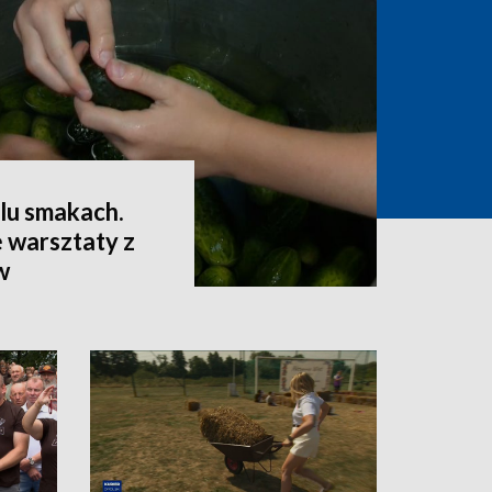
lu smakach.
 warsztaty z
w