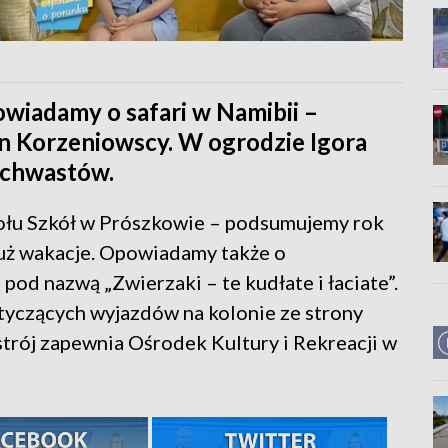
iadamy o safari w Namibii –
in Korzeniowscy. W ogrodzie Igora
 chwastów.
ołu Szkół w Prószkowie – podsumujemy rok
 już wakacje. Opowiadamy także o
d nazwą „Zwierzaki – te kudłate i łaciate”.
tyczących wyjazdów na kolonie ze strony
rój zapewnia Ośrodek Kultury i Rekreacji w