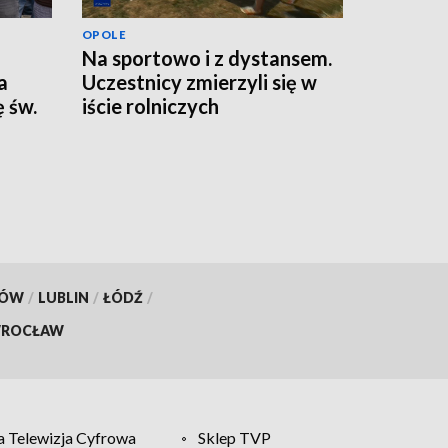
OPOLE
Na sportowo i z dystansem.
a
Uczestnicy zmierzyli się w
 św.
iście rolniczych
konkurencjach
KÓW
/
LUBLIN
/
ŁÓDŹ
/
ROCŁAW
 Telewizja Cyfrowa
Sklep TVP