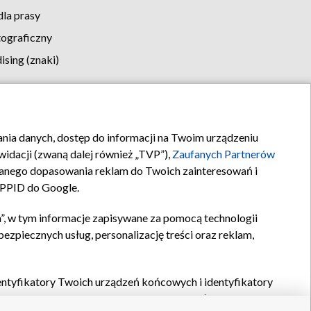
la prasy
tograficzny
sing (znaki)
klamy
Kontakt
rania danych, dostęp do informacji na Twoim urządzeniu
idacji (zwaną dalej również „TVP”),
Zaufanych Partnerów
anego dopasowania reklam do Twoich zainteresowań i
a PPID do Google.
”, w tym informacje zapisywane za pomocą technologii
zpiecznych usług, personalizację treści oraz reklam,
identyfikatory Twoich urządzeń końcowych i identyfikatory
P,
Zaufanych Partnerów z IAB
oraz pozostałych
Zaufanych