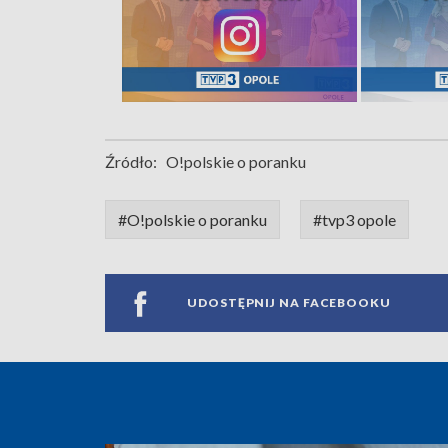
Źródło:
O!polskie o poranku
#O!polskie o poranku
#tvp3 opole
UDOSTĘPNIJ NA FACEBOOKU