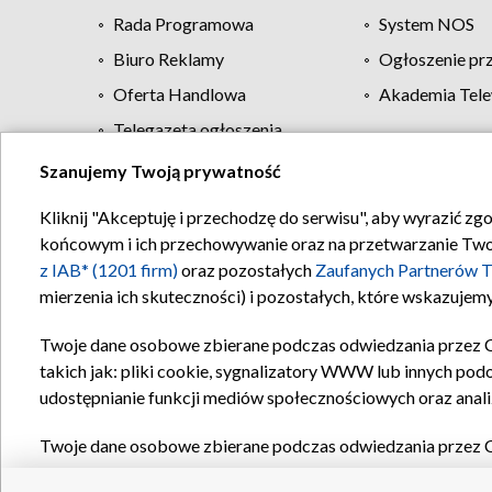
Rada Programowa
System NOS
Biuro Reklamy
Ogłoszenie pr
Oferta Handlowa
Akademia Tele
Telegazeta ogłoszenia
Szanujemy Twoją prywatność
Regulamin TVP
Kliknij "Akceptuję i przechodzę do serwisu", aby wyrazić zg
końcowym i ich przechowywanie oraz na przetwarzanie Twoich
z IAB* (1201 firm)
oraz pozostałych
Zaufanych Partnerów T
mierzenia ich skuteczności) i pozostałych, które wskazujemy
Twoje dane osobowe zbierane podczas odwiedzania przez 
takich jak: pliki cookie, sygnalizatory WWW lub innych pod
udostępnianie funkcji mediów społecznościowych oraz anali
Twoje dane osobowe zbierane podczas odwiedzania przez 
plików cookie, informacje o Twoich wyszukiwaniach w serwi