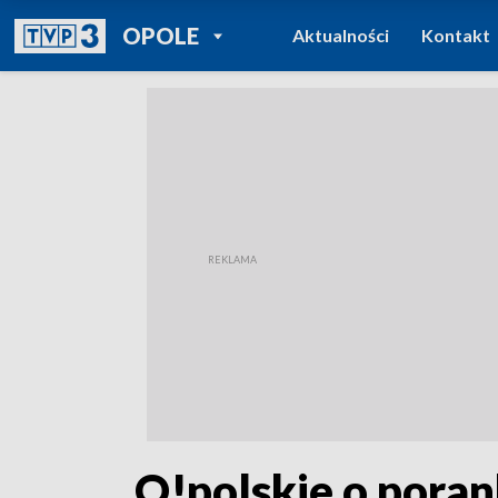
POWRÓT DO
OPOLE
Aktualności
Kontakt
TVP REGIONY
„O!polskie o pora