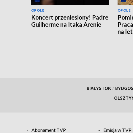
OPOLE
OPOLE
Koncert przeniesiony! Padre
Pomid
Guilherme na Itaka Arenie
Praca
na le
BIAŁYSTOK
/
BYDGO
OLSZTY
Abonament TVP
Emisja w TVP