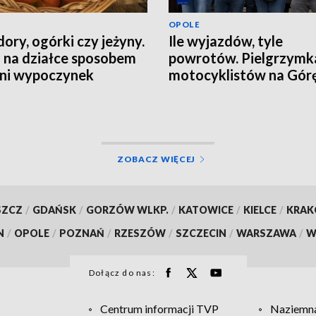
OPOLE
ory, ogórki czy jeżyny.
Ile wyjazdów, tyle
 na działce sposobem
powrotów. Pielgrzymk
tni wypoczynek
motocyklistów na Górę
Anny
ZOBACZ WIĘCEJ
SZCZ
/
GDAŃSK
/
GORZÓW WLKP.
/
KATOWICE
/
KIELCE
/
KRA
N
/
OPOLE
/
POZNAŃ
/
RZESZÓW
/
SZCZECIN
/
WARSZAWA
/
W
Dołącz do nas:
Centrum informacji TVP
Naziemna