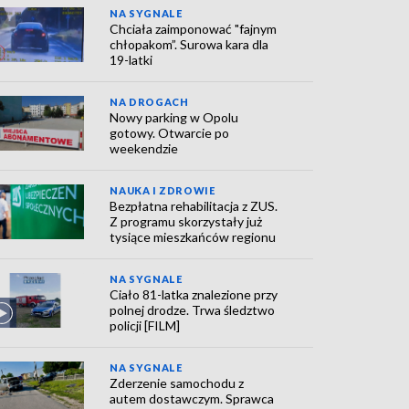
NA SYGNALE
Chciała zaimponować "fajnym
chłopakom”. Surowa kara dla
19-latki
NA DROGACH
Nowy parking w Opolu
gotowy. Otwarcie po
weekendzie
NAUKA I ZDROWIE
Bezpłatna rehabilitacja z ZUS.
Z programu skorzystały już
tysiące mieszkańców regionu
NA SYGNALE
Ciało 81-latka znalezione przy
polnej drodze. Trwa śledztwo
policji [FILM]
NA SYGNALE
Zderzenie samochodu z
autem dostawczym. Sprawca