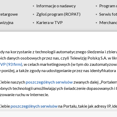
Informacje o nadawcy
Program d
zetargowe
Zgłoś program (ROPAT)
Serwis fo
wizyjna
Kariera w TVP
Merchandi
Polityka prywatności
Moje zgody
Pomoc
Biuro re
ody na korzystanie z technologii automatycznego śledzenia i zbie
 danych osobowych przez nas, czyli Telewizję Polską S.A. w likw
VP (93 firm)
, w celach marketingowych (w tym do zautomatyzow
 poniżej, a także zgody na udostępnianie przez nas identyfikator
Ciebie naszych
poszczególnych serwisów
zwanych dalej „Portalem
obnych technologii umożliwiających świadczenie dopasowanych i be
zowanie ruchu w Internecie.
Ciebie
poszczególnych serwisów
na Portalu, takie jak adresy IP, 
sach Portalu czy historia odwiedzin będą przetwarzane przez TV