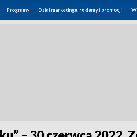
Programy
Dział marketingu, reklamy i promocji
Wi
nku” – 30 czerwca 2022. 