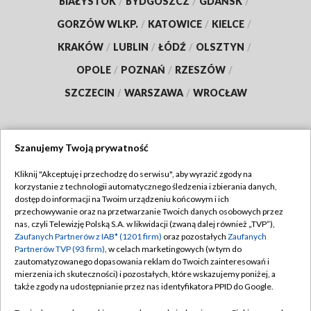
BIAŁYSTOK
/
BYDGOSZCZ
/
GDAŃSK
/
GORZÓW WLKP.
/
KATOWICE
/
KIELCE
/
KRAKÓW
/
LUBLIN
/
ŁÓDŹ
/
OLSZTYN
/
OPOLE
/
POZNAŃ
/
RZESZÓW
/
SZCZECIN
/
WARSZAWA
/
WROCŁAW
Szanujemy Twoją prywatność
Dołącz do nas:
Kliknij "Akceptuję i przechodzę do serwisu", aby wyrazić zgody na
korzystanie z technologii automatycznego śledzenia i zbierania danych,
TVP
dostęp do informacji na Twoim urządzeniu końcowym i ich
Abonament TVP
przechowywanie oraz na przetwarzanie Twoich danych osobowych przez
Regulamin TVP
nas, czyli Telewizję Polską S.A. w likwidacji (zwaną dalej również „TVP”),
Emisja w TVP
Zaufanych Partnerów z IAB* (1201 firm)
oraz pozostałych
Zaufanych
Polityka prywatności
Partnerów TVP (93 firm)
, w celach marketingowych (w tym do
Centrum informacji TVP
Moje zgody
zautomatyzowanego dopasowania reklam do Twoich zainteresowań i
mierzenia ich skuteczności) i pozostałych, które wskazujemy poniżej, a
Naziemna Telewizja Cyfrowa
Pomoc
także zgody na udostępnianie przez nas identyfikatora PPID do Google.
Sklep TVP
Biuro reklamy