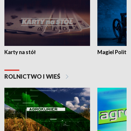
Karty na stół
Magiel Polity
ROLNICTWO I WIEŚ