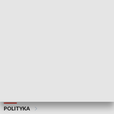
Wejściówka
Zakładka
MNIEJSZOŚCI
Schlesien Journal
POLITYKA