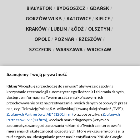
BIAŁYSTOK
/
BYDGOSZCZ
/
GDAŃSK
/
GORZÓW WLKP.
/
KATOWICE
/
KIELCE
/
KRAKÓW
/
LUBLIN
/
ŁÓDŹ
/
OLSZTYN
/
OPOLE
/
POZNAŃ
/
RZESZÓW
/
SZCZECIN
/
WARSZAWA
/
WROCŁAW
Szanujemy Twoją prywatność
Dołącz do nas:
Kliknij "Akceptuję i przechodzę do serwisu", aby wyrazić zgody na
korzystanie z technologii automatycznego śledzenia i zbierania danych,
TVP
dostęp do informacji na Twoim urządzeniu końcowym i ich
Abonament TVP
przechowywanie oraz na przetwarzanie Twoich danych osobowych przez
Regulamin TVP
nas, czyli Telewizję Polską S.A. w likwidacji (zwaną dalej również „TVP”),
Emisja w TVP
Zaufanych Partnerów z IAB* (1201 firm)
oraz pozostałych
Zaufanych
Polityka prywatności
Partnerów TVP (93 firm)
, w celach marketingowych (w tym do
Centrum informacji TVP
Moje zgody
zautomatyzowanego dopasowania reklam do Twoich zainteresowań i
mierzenia ich skuteczności) i pozostałych, które wskazujemy poniżej, a
Naziemna Telewizja Cyfrowa
Pomoc
także zgody na udostępnianie przez nas identyfikatora PPID do Google.