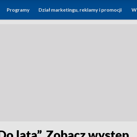
Programy
Dział marketingu, reklamy i promocji
Wi
„Do lata”. Zobacz występ