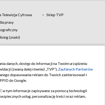
 Telewizja Cyfrowa
Sklep TVP
la prasy
tograficzny
sing (znaki)
klamy
Kontakt
rania danych, dostęp do informacji na Twoim urządzeniu
idacji (zwaną dalej również „TVP”),
Zaufanych Partnerów
anego dopasowania reklam do Twoich zainteresowań i
a PPID do Google.
”, w tym informacje zapisywane za pomocą technologii
zpiecznych usług, personalizację treści oraz reklam,