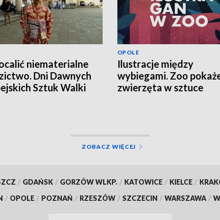
OPOLE
ocalić niematerialne
Ilustracje między
zictwo. Dni Dawnych
wybiegami. Zoo pokaż
ejskich Sztuk Walki
zwierzęta w sztuce
ZOBACZ WIĘCEJ
SZCZ
/
GDAŃSK
/
GORZÓW WLKP.
/
KATOWICE
/
KIELCE
/
KRA
N
/
OPOLE
/
POZNAŃ
/
RZESZÓW
/
SZCZECIN
/
WARSZAWA
/
W