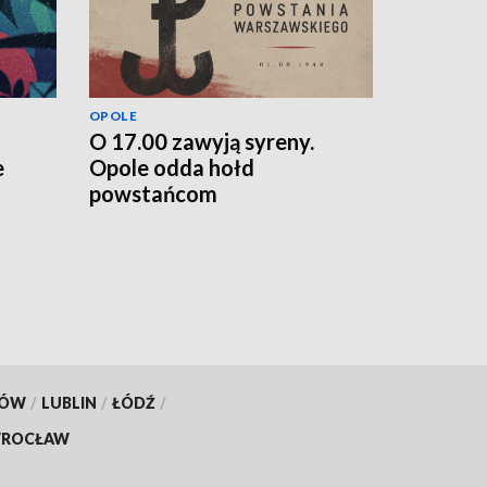
OPOLE
O 17.00 zawyją syreny.
e
Opole odda hołd
powstańcom
KÓW
/
LUBLIN
/
ŁÓDŹ
/
ROCŁAW