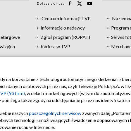
Dołącz do nas:
Centrum informacji TVP
Naziemna
Informacje o nadawcy
Program d
zetargowe
Zgłoś program (ROPAT)
Serwis fo
wizyjna
Kariera w TVP
Merchandi
Polityka prywatności
Moje zgody
Pomoc
Biuro re
ody na korzystanie z technologii automatycznego śledzenia i zbie
 danych osobowych przez nas, czyli Telewizję Polską S.A. w likw
VP (93 firm)
, w celach marketingowych (w tym do zautomatyzow
 poniżej, a także zgody na udostępnianie przez nas identyfikator
Ciebie naszych
poszczególnych serwisów
zwanych dalej „Portalem
obnych technologii umożliwiających świadczenie dopasowanych i be
zowanie ruchu w Internecie.