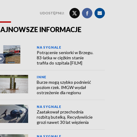
UDOSTĘPNIJ:
AJNOWSZE INFORMACJE
NA SYGNALE
Potrącenie seniorki w Brzegu.
83-latka w ciężkim stanie
trafiła do szpitala [FILM]
INNE
Burze mogą szybko podnieść
poziom rzek. IMGW wydał
ostrzeżenie dla regionu
NA SYGNALE
Zaatakował przechodnia
rozbitą butelką. Recydywiście
grozi nawet 30 lat więzienia
NA SYGNALE