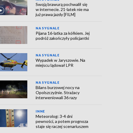
Swoją brawurą pochwalił się
w internecie. 21-latek nie ma
już prawa jazdy [FILM]
NA SYGNALE
Pijana 16-latka za kółkiem. Jej
podróż zakończyły policjantki
NA SYGNALE
Wypadek w Jaryszowie. Na
miejscu lądował LPR
NA SYGNALE
Bilans burzowej nocy na
Opolszczyźnie. Strażacy
interweniowali 36 razy
INNE
Meteorolog: 3-4 dni
pewności, a potem prognoza
staje się raczej scenariuszem