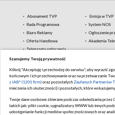
Abonament TVP
Emisja w TVP
Rada Programowa
System NOS
Biuro Reklamy
Ogłoszenie pr
Oferta Handlowa
Akademia Tele
Telegazeta ogłoszenia
Szanujemy Twoją prywatność
Regulamin TVP
Kliknij "Akceptuję i przechodzę do serwisu", aby wyrazić zg
końcowym i ich przechowywanie oraz na przetwarzanie Twoich
z IAB* (1201 firm)
oraz pozostałych
Zaufanych Partnerów T
mierzenia ich skuteczności) i pozostałych, które wskazujemy
Twoje dane osobowe zbierane podczas odwiedzania przez 
takich jak: pliki cookie, sygnalizatory WWW lub innych pod
udostępnianie funkcji mediów społecznościowych oraz anali