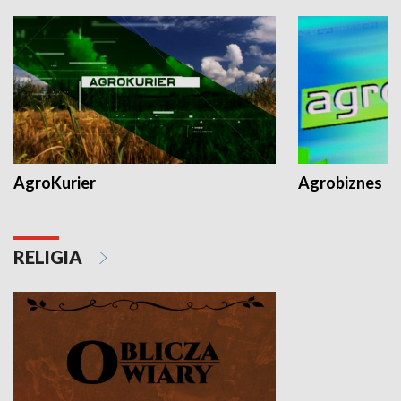
AgroKurier
Agrobiznes
RELIGIA