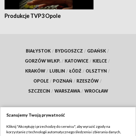
Produkcje TVP3 Opole
BIAŁYSTOK
/
BYDGOSZCZ
/
GDAŃSK
/
GORZÓW WLKP.
/
KATOWICE
/
KIELCE
/
KRAKÓW
/
LUBLIN
/
ŁÓDŹ
/
OLSZTYN
/
OPOLE
/
POZNAŃ
/
RZESZÓW
/
SZCZECIN
/
WARSZAWA
/
WROCŁAW
Szanujemy Twoją prywatność
Dołącz do nas:
Kliknij "Akceptuję i przechodzę do serwisu", aby wyrazić zgody na
korzystanie z technologii automatycznego śledzenia i zbierania danych,
TVP