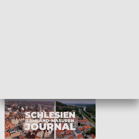
Wejściówka
Zakładka
MNIEJSZOŚCI