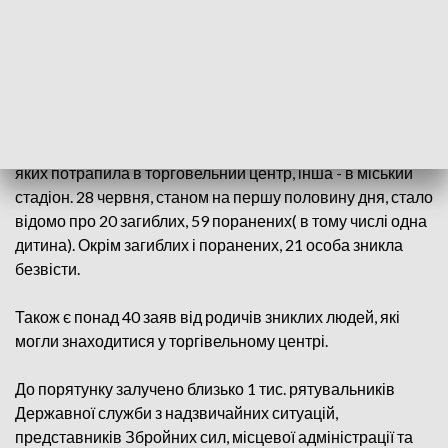
На час ракетного удару по торговельному центру в
ньому перебувало близько тисячі людей.
Деталі щодо ракетного обстрілу м. Кременчук повідомив
секретар РНБО України Олексій Данілов. За його
словами, росіяни скерували на місто дві ракети, одна з
яких потрапила в торговельний центр, інша - в міський
стадіон. 28 червня, станом на першу половину дня, стало
відомо про 20 загиблих, 59 поранених( в тому числі одна
дитина). Окрім загиблих і поранених, 21 особа зникла
безвісти.
Також є понад 40 заяв від родичів зниклих людей, які
могли знаходитися у торгівельному центрі.
До порятунку залучено близько 1 тис. рятувальників
Державної служби з надзвичайних ситуацій,
представників Збройних сил, місцевої адміністрації та