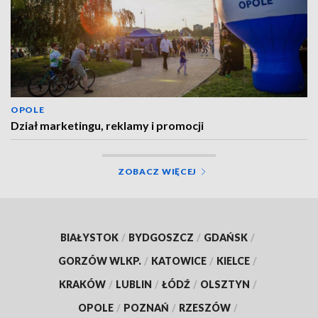
OPOLE
Dział marketingu, reklamy i promocji
ZOBACZ WIĘCEJ
BIAŁYSTOK
/
BYDGOSZCZ
/
GDAŃSK
/
GORZÓW WLKP.
/
KATOWICE
/
KIELCE
/
KRAKÓW
/
LUBLIN
/
ŁÓDŹ
/
OLSZTYN
/
OPOLE
/
POZNAŃ
/
RZESZÓW
/