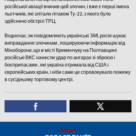
російської авіації вчинив цей злочин, і вже є перші імена
льотчиків, які злітали літаком Ту-22, з якого було
здійснено обстріл ТРЦ.
Водночас, як повідомляють українські ЗМІ, росія шукає
виправдання злочинам , пошируюючи інформацію від
Міноборони, що в місті Кременчуку на Полтавщині
російські ВКС нанесли удар по ангарах зі зброєю і
боєприпасами , які україна отримала від США і
європейських країн, і ніби саме це спровокувало пожежу
в сусідньому торговому центрі.