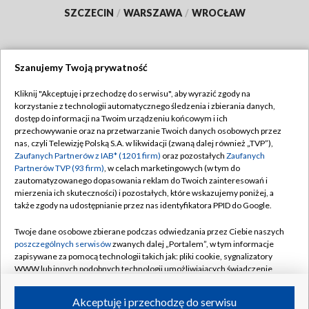
SZCZECIN
/
WARSZAWA
/
WROCŁAW
Szanujemy Twoją prywatność
Dołącz do nas:
Kliknij "Akceptuję i przechodzę do serwisu", aby wyrazić zgody na
korzystanie z technologii automatycznego śledzenia i zbierania danych,
TVP
dostęp do informacji na Twoim urządzeniu końcowym i ich
Abonament TVP
przechowywanie oraz na przetwarzanie Twoich danych osobowych przez
Regulamin TVP
nas, czyli Telewizję Polską S.A. w likwidacji (zwaną dalej również „TVP”),
Emisja w TVP
Zaufanych Partnerów z IAB* (1201 firm)
Polityka prywatności
oraz pozostałych
Zaufanych
Partnerów TVP (93 firm)
, w celach marketingowych (w tym do
Centrum informacji TVP
Moje zgody
zautomatyzowanego dopasowania reklam do Twoich zainteresowań i
mierzenia ich skuteczności) i pozostałych, które wskazujemy poniżej, a
Naziemna Telewizja Cyfrowa
Pomoc
także zgody na udostępnianie przez nas identyfikatora PPID do Google.
Sklep TVP
Biuro reklamy
Twoje dane osobowe zbierane podczas odwiedzania przez Ciebie naszych
Rada Programowa
poszczególnych serwisów
zwanych dalej „Portalem”, w tym informacje
Kontakt
zapisywane za pomocą technologii takich jak: pliki cookie, sygnalizatory
System NOS
WWW lub innych podobnych technologii umożliwiających świadczenie
dopasowanych i bezpiecznych usług, personalizację treści oraz reklam,
Informacje o nadawcy
Kanały
udostępnianie funkcji mediów społecznościowych oraz analizowanie
Akceptuję i przechodzę do serwisu
ruchu w Internecie.
Program dla prasy