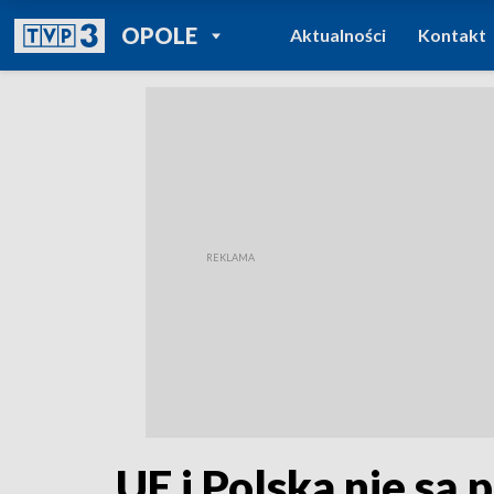
POWRÓT DO
OPOLE
Aktualności
Kontakt
TVP REGIONY
UE i Polska nie są