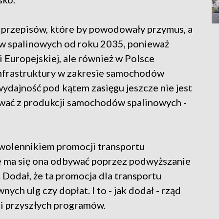
 przepisów, które by powodowały przymus, a
w spalinowych od roku 2035, ponieważ
i Europejskiej, ale również w Polsce
infrastruktury w zakresie samochodów
wydajność pod kątem zasięgu jeszcze nie jest
ować z produkcji samochodów spalinowych -
 zwolennikiem promocji transportu
 że ma się ona odbywać poprzez podwyższanie
 Dodał, że ta promocja dla transportu
ch ulg czy dopłat. I to - jak dodał - rząd
 i przyszłych programów.