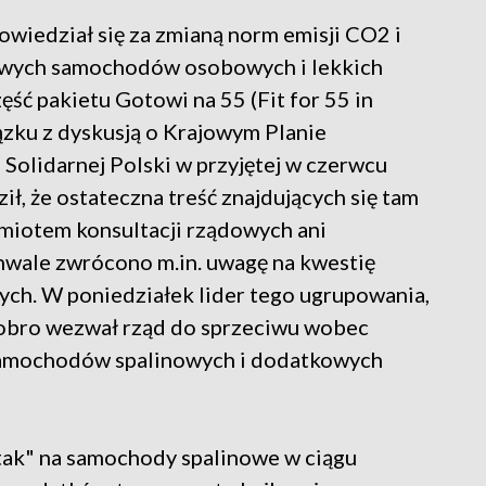
owiedział się za zmianą norm emisji CO2 i
owych samochodów osobowych i lekkich
ść pakietu Gotowi na 55 (Fit for 55 in
iązku z dyskusją o Krajowym Planie
olidarnej Polski w przyjętej w czerwcu
ł, że ostateczna treść znajdujących się tam
dmiotem konsultacji rządowych ani
chwale zwrócono m.in. uwagę na kwestię
ch. W poniedziałek lider tego ugrupowania,
iobro wezwał rząd do sprzeciwu wobec
samochodów spalinowych i dodatkowych
"atak" na samochody spalinowe w ciągu