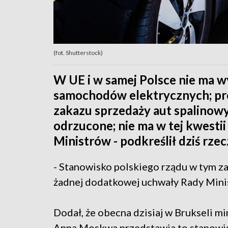
(fot. Shutterstock)
W UE i w samej Polsce nie ma wy
samochodów elektrycznych; pr
zakazu sprzedaży aut spalinowy
odrzucone; nie ma w tej kwestii
Ministrów - podkreślił dziś rzec
- Stanowisko polskiego rządu w tym zak
żadnej dodatkowej uchwały Rady Minis
Dodał, że obecna dzisiaj w Brukseli m
Anna Moskwa przedstawia to stanowi