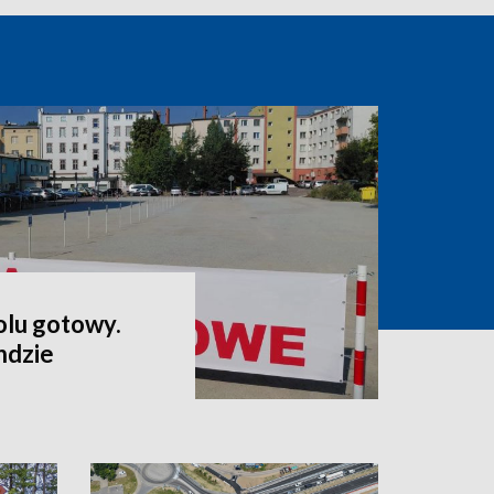
lu gotowy.
ndzie