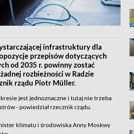
starczającej infrastruktury dla
opozycje przepisów dotyczących
ch od 2035 r. powinny zostać
 żadnej rozbieżności w Radzie
znik rządu Piotr Müller.
resie jest jednoznaczne i tutaj nie trzeba
trów - powiedział rzecznik rządu.
inister klimatu i środowiska Anny Moskwy
sko.