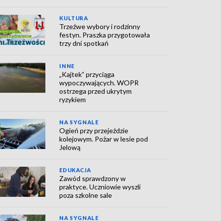
KULTURA
Trzeźwe wybory i rodzinny
festyn. Praszka przygotowała
trzy dni spotkań
INNE
„Kajtek” przyciąga
wypoczywających. WOPR
ostrzega przed ukrytym
ryzykiem
NA SYGNALE
Ogień przy przejeździe
kolejowym. Pożar w lesie pod
Jelową
EDUKACJA
Zawód sprawdzony w
praktyce. Uczniowie wyszli
poza szkolne sale
NA SYGNALE