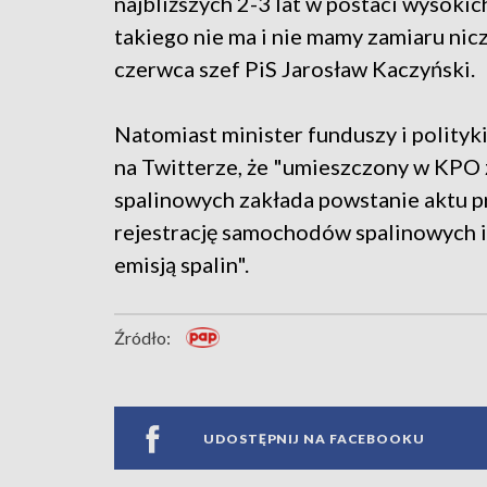
najbliższych 2-3 lat w postaci wysokic
takiego nie ma i nie mamy zamiaru nic
czerwca szef PiS Jarosław Kaczyński.
Natomiast minister funduszy i polity
na Twitterze, że "umieszczony w KP
spalinowych zakłada powstanie aktu p
rejestrację samochodów spalinowych 
emisją spalin".
Źródło:
UDOSTĘPNIJ NA FACEBOOKU