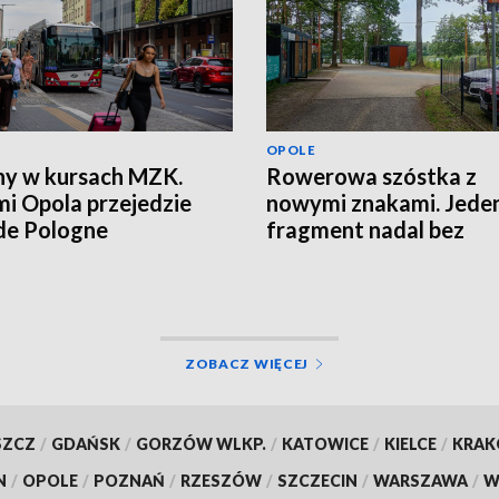
OPOLE
y w kursach MZK.
Rowerowa szóstka z
mi Opola przejedzie
nowymi znakami. Jede
de Pologne
fragment nadal bez
oznaczeń
ZOBACZ WIĘCEJ
SZCZ
/
GDAŃSK
/
GORZÓW WLKP.
/
KATOWICE
/
KIELCE
/
KRA
N
/
OPOLE
/
POZNAŃ
/
RZESZÓW
/
SZCZECIN
/
WARSZAWA
/
W