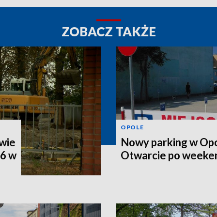
ZOBACZ TAKŻE
OPOLE
wie
Nowy parking w Opo
46 w
Otwarcie po weeke