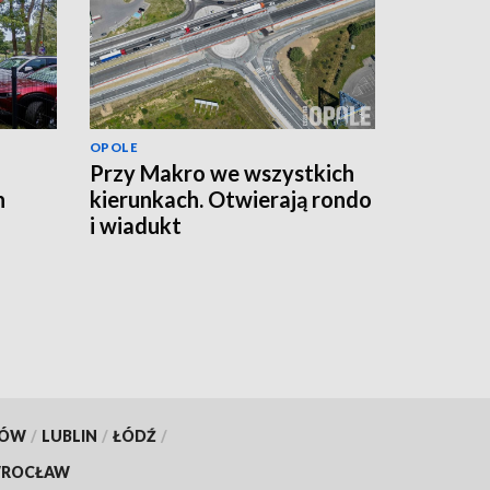
OPOLE
Przy Makro we wszystkich
n
kierunkach. Otwierają rondo
i wiadukt
KÓW
/
LUBLIN
/
ŁÓDŹ
/
ROCŁAW