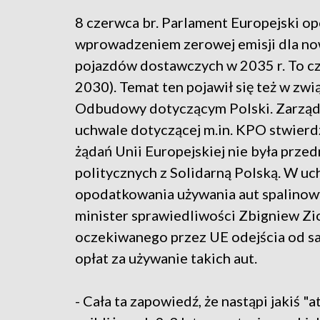
8 czerwca br. Parlament Europejski op
wprowadzeniem zerowej emisji dla n
pojazdów dostawczych w 2035 r. To czę
2030). Temat ten pojawił się też w zw
Odbudowy dotyczącym Polski. Zarząd S
uchwale dotyczącej m.in. KPO stwierdzi
żądań Unii Europejskiej nie była prze
politycznych z Solidarną Polską. W u
opodatkowania używania aut spalinowy
minister sprawiedliwości Zbigniew Z
oczekiwanego przez UE odejścia od 
opłat za używanie takich aut.
- Cała ta zapowiedź, że nastąpi jakiś 