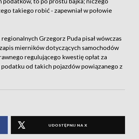
h podatków, to po prostu bajka; niczego
zego takiego robić - zapewniał w połowie
ki regionalnych Grzegorz Puda pisał wówczas
O zapis mierników dotyczących samochodów
rawnego regulującego kwestię opłat za
i podatku od takich pojazdów powiązanego z
UDOSTĘPNIJ NA X