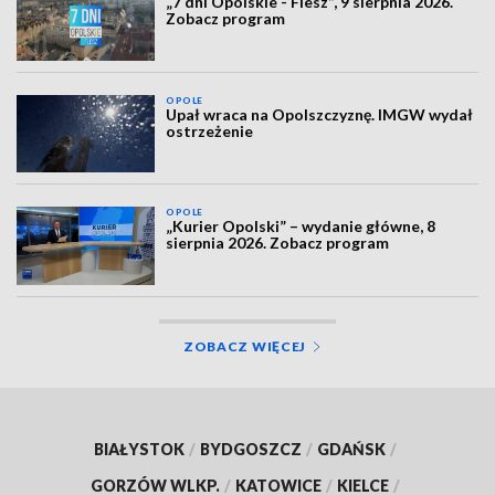
„7 dni Opolskie - Flesz”, 9 sierpnia 2026.
Zobacz program
OPOLE
Upał wraca na Opolszczyznę. IMGW wydał
ostrzeżenie
OPOLE
„Kurier Opolski” – wydanie główne, 8
sierpnia 2026. Zobacz program
ZOBACZ WIĘCEJ
BIAŁYSTOK
/
BYDGOSZCZ
/
GDAŃSK
/
GORZÓW WLKP.
/
KATOWICE
/
KIELCE
/