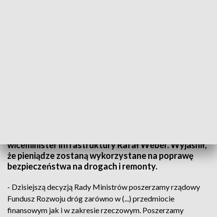
(fot. PAP/Grzegorz Momot)
Dodatkowe ponad 2 mld zł na drogi samorządowe
zdecydował się przekazać rząd - poinformował po
dzisiejszym posiedzeniu Rady Ministrów
wiceminister infrastruktury Rafał Weber. Wyjaśnił,
że pieniądze zostaną wykorzystane na poprawę
bezpieczeństwa na drogach i remonty.
- Dzisiejszą decyzją Rady Ministrów poszerzamy rządowy
Fundusz Rozwoju dróg zarówno w (...) przedmiocie
finansowym jak i w zakresie rzeczowym. Poszerzamy