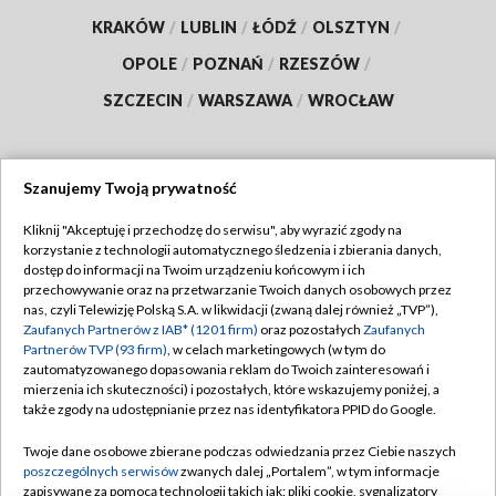
KRAKÓW
/
LUBLIN
/
ŁÓDŹ
/
OLSZTYN
/
OPOLE
/
POZNAŃ
/
RZESZÓW
/
SZCZECIN
/
WARSZAWA
/
WROCŁAW
Szanujemy Twoją prywatność
Dołącz do nas:
Kliknij "Akceptuję i przechodzę do serwisu", aby wyrazić zgody na
korzystanie z technologii automatycznego śledzenia i zbierania danych,
TVP
dostęp do informacji na Twoim urządzeniu końcowym i ich
Abonament TVP
przechowywanie oraz na przetwarzanie Twoich danych osobowych przez
Regulamin TVP
nas, czyli Telewizję Polską S.A. w likwidacji (zwaną dalej również „TVP”),
Emisja w TVP
Polityka prywatności
Zaufanych Partnerów z IAB* (1201 firm)
oraz pozostałych
Zaufanych
Partnerów TVP (93 firm)
, w celach marketingowych (w tym do
Centrum informacji TVP
Moje zgody
zautomatyzowanego dopasowania reklam do Twoich zainteresowań i
mierzenia ich skuteczności) i pozostałych, które wskazujemy poniżej, a
Naziemna Telewizja Cyfrowa
Pomoc
także zgody na udostępnianie przez nas identyfikatora PPID do Google.
Sklep TVP
Biuro reklamy
Twoje dane osobowe zbierane podczas odwiedzania przez Ciebie naszych
Rada Programowa
Kontakt
poszczególnych serwisów
zwanych dalej „Portalem”, w tym informacje
zapisywane za pomocą technologii takich jak: pliki cookie, sygnalizatory