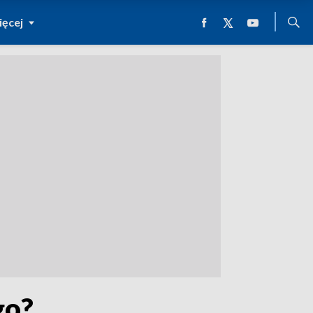
ęcej
go?