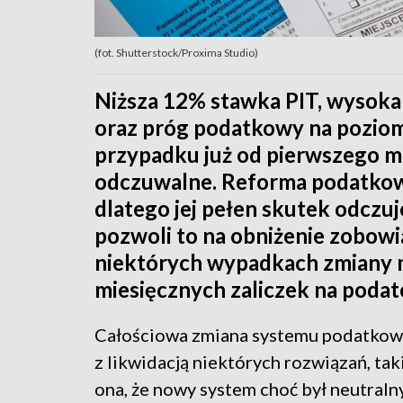
(fot. Shutterstock/Proxima Studio)
Niższa 12% stawka PIT, wysoka
oraz próg podatkowy na poziom
przypadku już od pierwszego mi
odczuwalne. Reforma podatkowa
dlatego jej pełen skutek odczu
pozwoli to na obniżenie zobow
niektórych wypadkach zmiany 
miesięcznych zaliczek na poda
Całościowa zmiana systemu podatkoweg
z likwidacją niektórych rozwiązań, tak
ona, że nowy system choć był neutraln