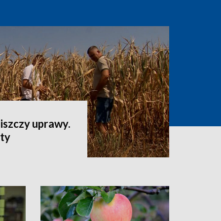
iszczy uprawy.
aty