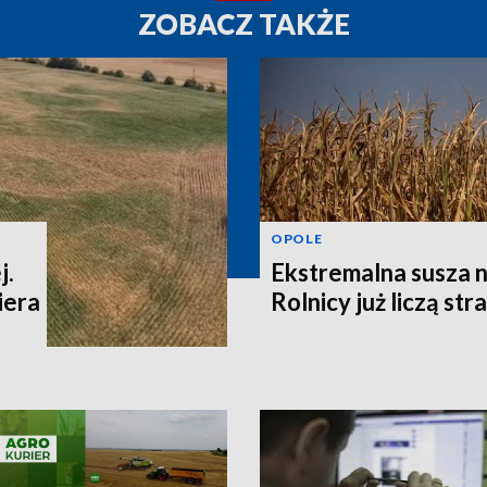
ZOBACZ TAKŻE
OPOLE
j.
Ekstremalna susza n
iera
Rolnicy już liczą str