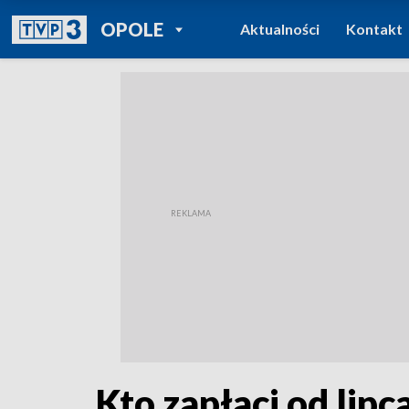
POWRÓT DO
OPOLE
Aktualności
Kontakt
TVP REGIONY
Kto zapłaci od lipc