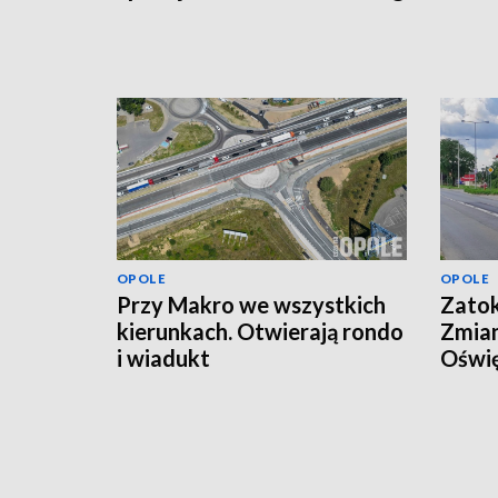
OPOLE
OPOLE
Przy Makro we wszystkich
Zatok
kierunkach. Otwierają rondo
Zmian
i wiadukt
Oświę
Opol