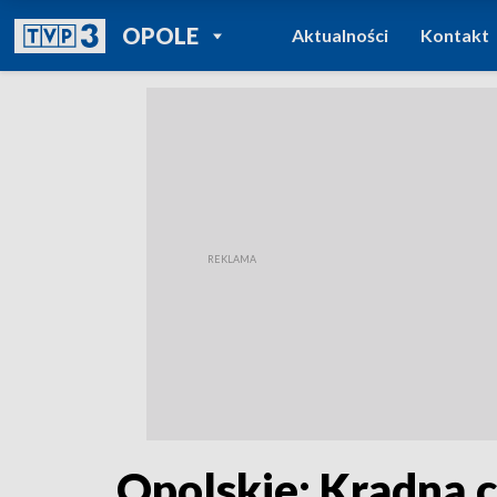
POWRÓT DO
OPOLE
Aktualności
Kontakt
TVP REGIONY
Opolskie: Kradną c