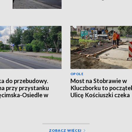
OPOLE
a do przebudowy.
Most na Stobrawie w
a przy przystanku
Kluczborku to począte
cimska-Osiedle w
Ulicę Kościuszki czeka
u
większa przebudowa
ZOBACZ WIĘCEJ