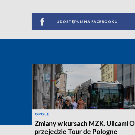
UDOSTĘPNIJ NA FACEBOOKU
OPOLE
Zmiany w kursach MZK. Ulicami O
przejedzie Tour de Pologne