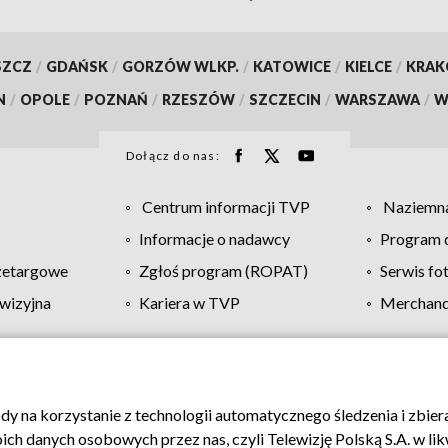
SZCZ
/
GDAŃSK
/
GORZÓW WLKP.
/
KATOWICE
/
KIELCE
/
KRA
N
/
OPOLE
/
POZNAŃ
/
RZESZÓW
/
SZCZECIN
/
WARSZAWA
/
W
Dołącz do nas:
Centrum informacji TVP
Naziemna
Informacje o nadawcy
Program d
zetargowe
Zgłoś program (ROPAT)
Serwis fo
wizyjna
Kariera w TVP
Merchandi
Polityka prywatności
Moje zgody
Pomoc
Biuro re
ody na korzystanie z technologii automatycznego śledzenia i zbie
 danych osobowych przez nas, czyli Telewizję Polską S.A. w likw