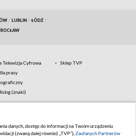
KÓW
/
LUBLIN
/
ŁÓDŹ
/
ROCŁAW
 Telewizja Cyfrowa
Sklep TVP
la prasy
tograficzny
sing (znaki)
klamy
Kontakt
rania danych, dostęp do informacji na Twoim urządzeniu
idacji (zwaną dalej również „TVP”),
Zaufanych Partnerów