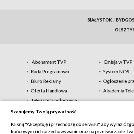
BIAŁYSTOK
/
BYDGO
OLSZTY
Abonament TVP
Emisja w TVP
Rada Programowa
System NOS
Biuro Reklamy
Ogłoszenie pr
Oferta Handlowa
Akademia Tele
Telegazeta ogłoszenia
Szanujemy Twoją prywatność
Regulamin TVP
Kliknij "Akceptuję i przechodzę do serwisu", aby wyrazić zg
końcowym i ich przechowywanie oraz na przetwarzanie Twoich