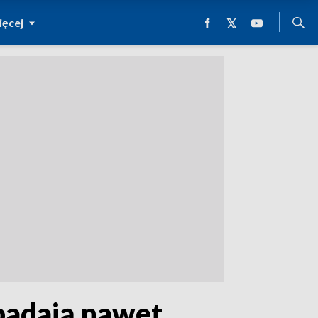
ęcej
 padają nawet