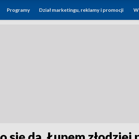
Programy
Dział marketingu, reklamy i promocji
Wi
o się da. Łupem złodziei