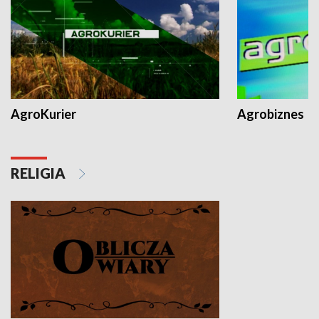
AgroKurier
Agrobiznes
RELIGIA