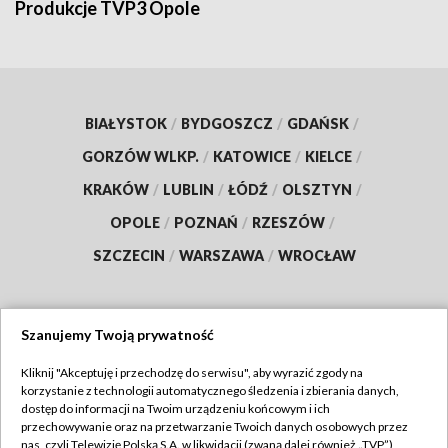
Produkcje TVP3 Opole
BIAŁYSTOK
/
BYDGOSZCZ
/
GDAŃSK
/
GORZÓW WLKP.
/
KATOWICE
/
KIELCE
/
KRAKÓW
/
LUBLIN
/
ŁÓDŹ
/
OLSZTYN
/
OPOLE
/
POZNAŃ
/
RZESZÓW
/
SZCZECIN
/
WARSZAWA
/
WROCŁAW
Szanujemy Twoją prywatność
Dołącz do nas:
Kliknij "Akceptuję i przechodzę do serwisu", aby wyrazić zgody na
korzystanie z technologii automatycznego śledzenia i zbierania danych,
TVP
dostęp do informacji na Twoim urządzeniu końcowym i ich
Abonament TVP
przechowywanie oraz na przetwarzanie Twoich danych osobowych przez
Regulamin TVP
nas, czyli Telewizję Polską S.A. w likwidacji (zwaną dalej również „TVP”),