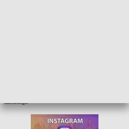
Złoty jubileusz Diecezji Opolskiej. Duchowni mówili o roli rodziny
Na Górze św. Anny zakończyło się modlitewne triduum -
wyraz wdzięczności za 50-lecie diecezji opolskiej. W trakcie
uroczystości duchowni zwracali uwagę na rolę rodziny, jako
podstawowej komórki wychowania społecznego i
duchowego.