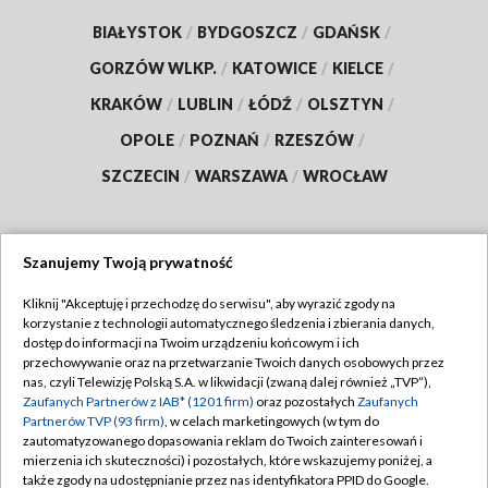
BIAŁYSTOK
/
BYDGOSZCZ
/
GDAŃSK
/
GORZÓW WLKP.
/
KATOWICE
/
KIELCE
/
KRAKÓW
/
LUBLIN
/
ŁÓDŹ
/
OLSZTYN
/
OPOLE
/
POZNAŃ
/
RZESZÓW
/
SZCZECIN
/
WARSZAWA
/
WROCŁAW
Szanujemy Twoją prywatność
Dołącz do nas:
Kliknij "Akceptuję i przechodzę do serwisu", aby wyrazić zgody na
korzystanie z technologii automatycznego śledzenia i zbierania danych,
TVP
dostęp do informacji na Twoim urządzeniu końcowym i ich
Abonament TVP
przechowywanie oraz na przetwarzanie Twoich danych osobowych przez
Regulamin TVP
nas, czyli Telewizję Polską S.A. w likwidacji (zwaną dalej również „TVP”),
Emisja w TVP
Zaufanych Partnerów z IAB* (1201 firm)
oraz pozostałych
Zaufanych
Polityka prywatności
Partnerów TVP (93 firm)
, w celach marketingowych (w tym do
Centrum informacji TVP
Moje zgody
zautomatyzowanego dopasowania reklam do Twoich zainteresowań i
mierzenia ich skuteczności) i pozostałych, które wskazujemy poniżej, a
Naziemna Telewizja Cyfrowa
Pomoc
także zgody na udostępnianie przez nas identyfikatora PPID do Google.