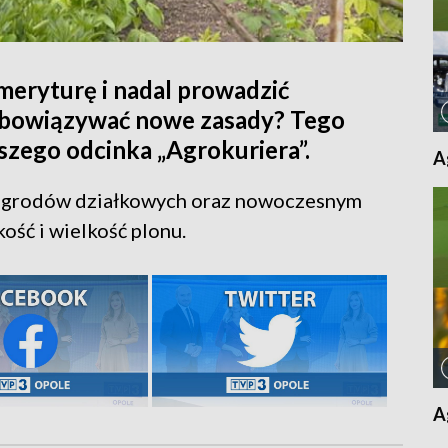
emeryturę i nadal prowadzić
obowiązywać nowe zasady? Tego
szego odcinka „Agrokuriera”.
A
ogrodów działkowych oraz nowoczesnym
kość i wielkość plonu.
A