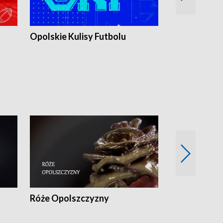
Opolskie Kulisy Futbolu
Złote chwile
sportu
Róże Opolszczyzny
Czas report