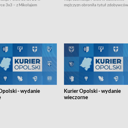
ce 3x3 – z Mikołajem
mężczyzn obroniła tytuł zdobywców 
kiem z opolskiego AZS-u w
Narodów. W finale pokonali Amery
- wygrała dwa z trzech turniejów
po tie-breaku. W meczu nie zabrakł
Ligi Narodów. Rywalizacja
opolskich wątków.
ę w węgierskim Szolnok.
Opolski - wydanie
Kurier Opolski - wydanie
e
wieczorne