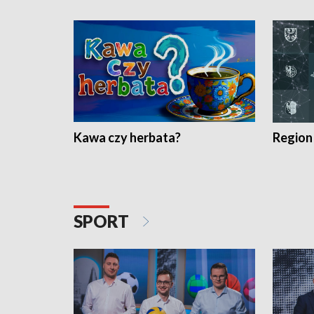
Kawa czy herbata?
Region
SPORT