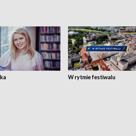
ka
W rytmie festiwalu