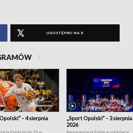
UDOSTĘPNIJ NA X
OGRAMÓW
Opolski” – 4 sierpnia
„Sport Opolski” – 3 sierpnia
2026
acja Polski do lat 21 w
Reprezentacja Polski w siatkówce