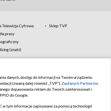
 Telewizja Cyfrowa
Sklep TVP
la prasy
tograficzny
sing (znaki)
klamy
Kontakt
rania danych, dostęp do informacji na Twoim urządzeniu
idacji (zwaną dalej również „TVP”),
Zaufanych Partnerów
anego dopasowania reklam do Twoich zainteresowań i
a PPID do Google.
”, w tym informacje zapisywane za pomocą technologii