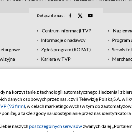
Dołącz do nas:
Centrum informacji TVP
Naziemna
Informacje o nadawcy
Program d
zetargowe
Zgłoś program (ROPAT)
Serwis fo
wizyjna
Kariera w TVP
Merchandi
Polityka prywatności
Moje zgody
Pomoc
Biuro re
ody na korzystanie z technologii automatycznego śledzenia i zbie
 danych osobowych przez nas, czyli Telewizję Polską S.A. w likw
VP (93 firm)
, w celach marketingowych (w tym do zautomatyzow
 poniżej, a także zgody na udostępnianie przez nas identyfikator
Ciebie naszych
poszczególnych serwisów
zwanych dalej „Portalem