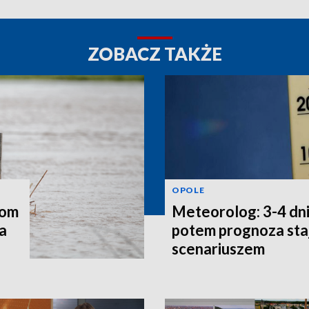
ZOBACZ TAKŻE
OPOLE
iom
Meteorolog: 3-4 dni
a
potem prognoza staj
scenariuszem