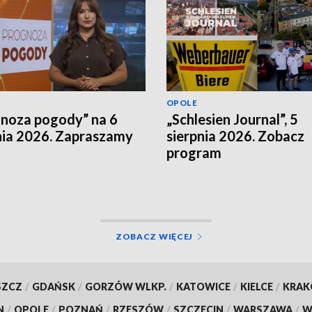
OPOLE
noza pogody” na 6
„Schlesien Journal”, 5
nia 2026. Zapraszamy
sierpnia 2026. Zobacz
program
ZOBACZ WIĘCEJ
SZCZ
/
GDAŃSK
/
GORZÓW WLKP.
/
KATOWICE
/
KIELCE
/
KRA
N
/
OPOLE
/
POZNAŃ
/
RZESZÓW
/
SZCZECIN
/
WARSZAWA
/
W