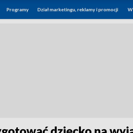
Programy
Dział marketingu, reklamy i promocji
Wi
zygotować dziecko na wy