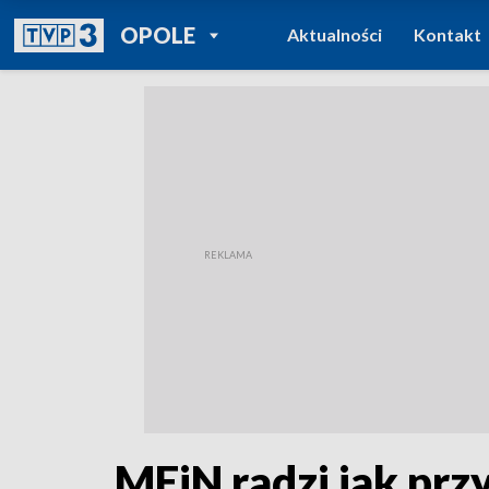
POWRÓT DO
OPOLE
Aktualności
Kontakt
TVP REGIONY
MEiN radzi jak pr