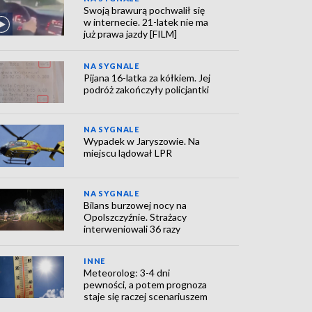
Swoją brawurą pochwalił się
w internecie. 21-latek nie ma
już prawa jazdy [FILM]
NA SYGNALE
Pijana 16-latka za kółkiem. Jej
podróż zakończyły policjantki
NA SYGNALE
Wypadek w Jaryszowie. Na
miejscu lądował LPR
NA SYGNALE
Bilans burzowej nocy na
Opolszczyźnie. Strażacy
interweniowali 36 razy
INNE
Meteorolog: 3-4 dni
pewności, a potem prognoza
staje się raczej scenariuszem