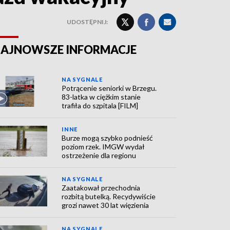
UDOSTĘPNIJ:
AJNOWSZE INFORMACJE
NA SYGNALE
Potrącenie seniorki w Brzegu.
83-latka w ciężkim stanie
trafiła do szpitala [FILM]
INNE
Burze mogą szybko podnieść
poziom rzek. IMGW wydał
ostrzeżenie dla regionu
NA SYGNALE
Zaatakował przechodnia
rozbitą butelką. Recydywiście
grozi nawet 30 lat więzienia
NA SYGNALE