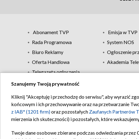
Abonament TVP
Emisja w TVP
Rada Programowa
System NOS
Biuro Reklamy
Ogłoszenie pr
Oferta Handlowa
Akademia Tele
Telegazeta ogłoszenia
Szanujemy Twoją prywatność
Regulamin TVP
Kliknij "Akceptuję i przechodzę do serwisu", aby wyrazić zg
końcowym i ich przechowywanie oraz na przetwarzanie Twoich
z IAB* (1201 firm)
oraz pozostałych
Zaufanych Partnerów T
mierzenia ich skuteczności) i pozostałych, które wskazujemy
Twoje dane osobowe zbierane podczas odwiedzania przez 