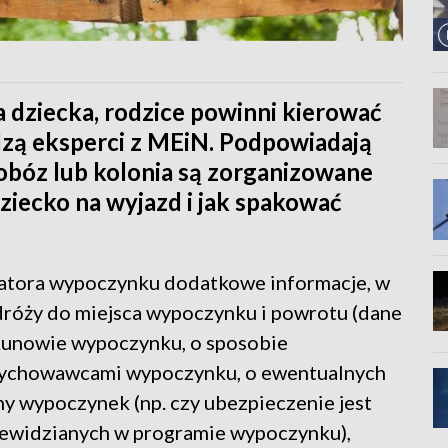
a dziecka, rodzice powinni kierować
adzą eksperci z MEiN. Podpowiadają
 obóz lub kolonia są zorganizowane
ziecko na wyjazd i jak spakować
atora wypoczynku dodatkowe informacje, w
odróży do miejsca wypoczynku i powrotu (dane
ekunowie wypoczynku, o sposobie
 wychowawcami wypoczynku, o ewentualnych
any wypoczynek (np. czy ubezpieczenie jest
ewidzianych w programie wypoczynku),