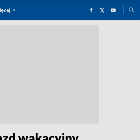
ęcej
jazd wakacyjny