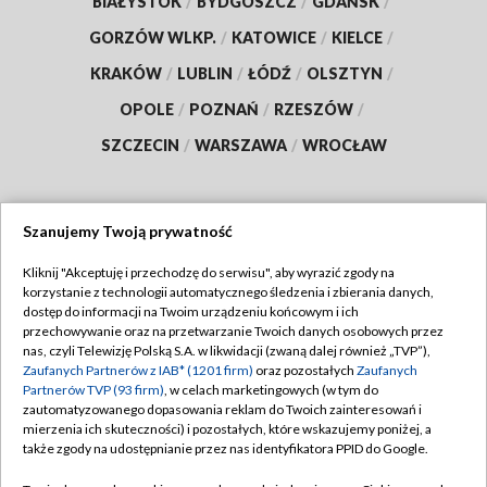
BIAŁYSTOK
/
BYDGOSZCZ
/
GDAŃSK
/
GORZÓW WLKP.
/
KATOWICE
/
KIELCE
/
KRAKÓW
/
LUBLIN
/
ŁÓDŹ
/
OLSZTYN
/
OPOLE
/
POZNAŃ
/
RZESZÓW
/
SZCZECIN
/
WARSZAWA
/
WROCŁAW
Szanujemy Twoją prywatność
Dołącz do nas:
Kliknij "Akceptuję i przechodzę do serwisu", aby wyrazić zgody na
korzystanie z technologii automatycznego śledzenia i zbierania danych,
TVP
dostęp do informacji na Twoim urządzeniu końcowym i ich
Abonament TVP
przechowywanie oraz na przetwarzanie Twoich danych osobowych przez
Regulamin TVP
nas, czyli Telewizję Polską S.A. w likwidacji (zwaną dalej również „TVP”),
Emisja w TVP
Zaufanych Partnerów z IAB* (1201 firm)
oraz pozostałych
Zaufanych
Polityka prywatności
Partnerów TVP (93 firm)
, w celach marketingowych (w tym do
Centrum informacji TVP
Moje zgody
zautomatyzowanego dopasowania reklam do Twoich zainteresowań i
mierzenia ich skuteczności) i pozostałych, które wskazujemy poniżej, a
Naziemna Telewizja Cyfrowa
Pomoc
także zgody na udostępnianie przez nas identyfikatora PPID do Google.
Sklep TVP
Biuro reklamy