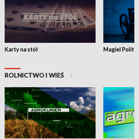
Karty na stół
Magiel Polity
ROLNICTWO I WIEŚ