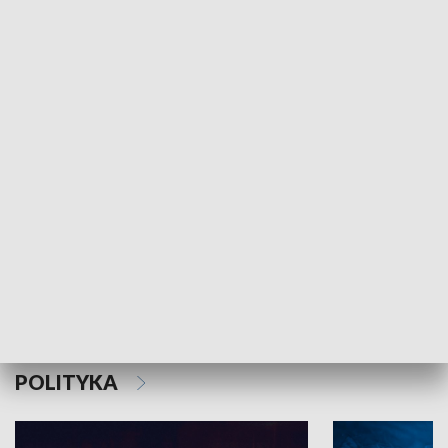
MNIEJSZOŚCI
Schlesien Journal
POLITYKA