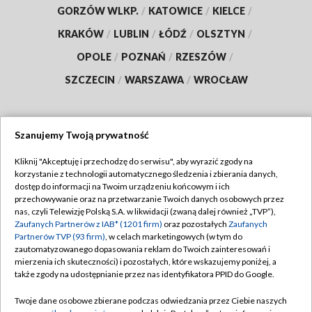
GORZÓW WLKP.
/
KATOWICE
/
KIELCE
/
KRAKÓW
/
LUBLIN
/
ŁÓDŹ
/
OLSZTYN
/
OPOLE
/
POZNAŃ
/
RZESZÓW
/
SZCZECIN
/
WARSZAWA
/
WROCŁAW
Szanujemy Twoją prywatność
Dołącz do nas:
Kliknij "Akceptuję i przechodzę do serwisu", aby wyrazić zgody na
korzystanie z technologii automatycznego śledzenia i zbierania danych,
TVP
dostęp do informacji na Twoim urządzeniu końcowym i ich
Abonament TVP
przechowywanie oraz na przetwarzanie Twoich danych osobowych przez
Regulamin TVP
nas, czyli Telewizję Polską S.A. w likwidacji (zwaną dalej również „TVP”),
Emisja w TVP
Zaufanych Partnerów z IAB* (1201 firm)
oraz pozostałych
Zaufanych
Polityka prywatności
Partnerów TVP (93 firm)
, w celach marketingowych (w tym do
Centrum informacji TVP
Moje zgody
zautomatyzowanego dopasowania reklam do Twoich zainteresowań i
mierzenia ich skuteczności) i pozostałych, które wskazujemy poniżej, a
Naziemna Telewizja Cyfrowa
Pomoc
także zgody na udostępnianie przez nas identyfikatora PPID do Google.
Sklep TVP
Biuro reklamy
Twoje dane osobowe zbierane podczas odwiedzania przez Ciebie naszych
Rada Programowa