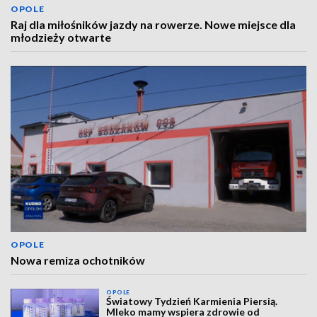
OPOLE
Raj dla miłośników jazdy na rowerze. Nowe miejsce dla
młodzieży otwarte
OPOLE
Nowa remiza ochotników
OPOLE
Światowy Tydzień Karmienia Piersią.
Mleko mamy wspiera zdrowie od