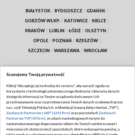
BIAŁYSTOK
/
BYDGOSZCZ
/
GDAŃSK
/
GORZÓW WLKP.
/
KATOWICE
/
KIELCE
/
KRAKÓW
/
LUBLIN
/
ŁÓDŹ
/
OLSZTYN
/
OPOLE
/
POZNAŃ
/
RZESZÓW
/
SZCZECIN
/
WARSZAWA
/
WROCŁAW
Szanujemy Twoją prywatność
Dołącz do nas:
Kliknij "Akceptuję i przechodzę do serwisu", aby wyrazić zgody na
korzystanie z technologii automatycznego śledzenia i zbierania danych,
TVP
dostęp do informacji na Twoim urządzeniu końcowym i ich
Abonament TVP
przechowywanie oraz na przetwarzanie Twoich danych osobowych przez
Regulamin TVP
nas, czyli Telewizję Polską S.A. w likwidacji (zwaną dalej również „TVP”),
Emisja w TVP
Zaufanych Partnerów z IAB* (1201 firm)
oraz pozostałych
Zaufanych
Polityka prywatności
Partnerów TVP (93 firm)
, w celach marketingowych (w tym do
Centrum informacji TVP
Moje zgody
zautomatyzowanego dopasowania reklam do Twoich zainteresowań i
mierzenia ich skuteczności) i pozostałych, które wskazujemy poniżej, a
Naziemna Telewizja Cyfrowa
Pomoc
także zgody na udostępnianie przez nas identyfikatora PPID do Google.