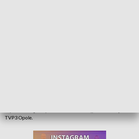
Rodzice rodzicom. Wsparcie zrodzone z bólu
Rodzice przebywającego w hospicjum, niespełna 3-letniego
Arturka, chorego na ciężką, genetyczną chorobę, zespół
Retta, postanowili swe cierpienie przekuć we wsparcie dla
rodziców innych nieuleczalnie chorych dzieci. Tworzą m.in.
klip, do którego część materiałów udostępniła redakcja
TVP3 Opole.