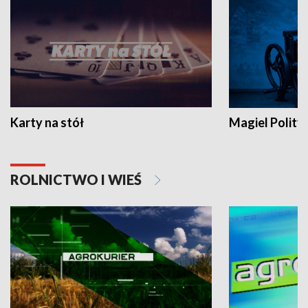
Karty na stół
Magiel Polity
ROLNICTWO I WIEŚ