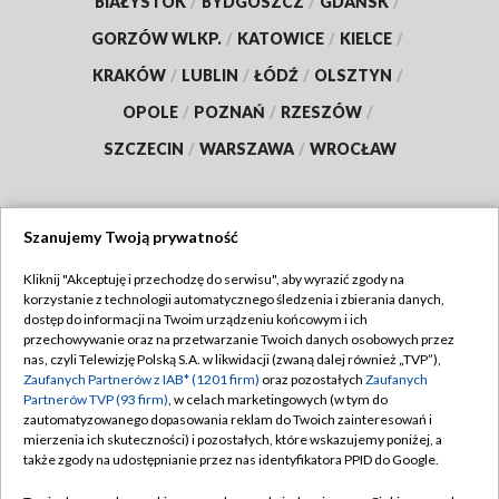
BIAŁYSTOK
/
BYDGOSZCZ
/
GDAŃSK
/
GORZÓW WLKP.
/
KATOWICE
/
KIELCE
/
KRAKÓW
/
LUBLIN
/
ŁÓDŹ
/
OLSZTYN
/
OPOLE
/
POZNAŃ
/
RZESZÓW
/
SZCZECIN
/
WARSZAWA
/
WROCŁAW
Szanujemy Twoją prywatność
Dołącz do nas:
Kliknij "Akceptuję i przechodzę do serwisu", aby wyrazić zgody na
korzystanie z technologii automatycznego śledzenia i zbierania danych,
TVP
dostęp do informacji na Twoim urządzeniu końcowym i ich
Abonament TVP
przechowywanie oraz na przetwarzanie Twoich danych osobowych przez
Regulamin TVP
nas, czyli Telewizję Polską S.A. w likwidacji (zwaną dalej również „TVP”),
Emisja w TVP
Zaufanych Partnerów z IAB* (1201 firm)
oraz pozostałych
Zaufanych
Polityka prywatności
Partnerów TVP (93 firm)
, w celach marketingowych (w tym do
Centrum informacji TVP
Moje zgody
zautomatyzowanego dopasowania reklam do Twoich zainteresowań i
mierzenia ich skuteczności) i pozostałych, które wskazujemy poniżej, a
Naziemna Telewizja Cyfrowa
Pomoc
także zgody na udostępnianie przez nas identyfikatora PPID do Google.
Sklep TVP
Biuro reklamy