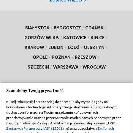
ZOBACZ WIĘCEJ
BIAŁYSTOK
/
BYDGOSZCZ
/
GDAŃSK
/
GORZÓW WLKP.
/
KATOWICE
/
KIELCE
/
KRAKÓW
/
LUBLIN
/
ŁÓDŹ
/
OLSZTYN
/
OPOLE
/
POZNAŃ
/
RZESZÓW
/
SZCZECIN
/
WARSZAWA
/
WROCŁAW
Szanujemy Twoją prywatność
Dołącz do nas:
Kliknij "Akceptuję i przechodzę do serwisu", aby wyrazić zgody na
korzystanie z technologii automatycznego śledzenia i zbierania danych,
TVP
dostęp do informacji na Twoim urządzeniu końcowym i ich
Abonament TVP
przechowywanie oraz na przetwarzanie Twoich danych osobowych przez
Regulamin TVP
nas, czyli Telewizję Polską S.A. w likwidacji (zwaną dalej również „TVP”),
Emisja w TVP
Zaufanych Partnerów z IAB* (1201 firm)
oraz pozostałych
Zaufanych
Polityka prywatności