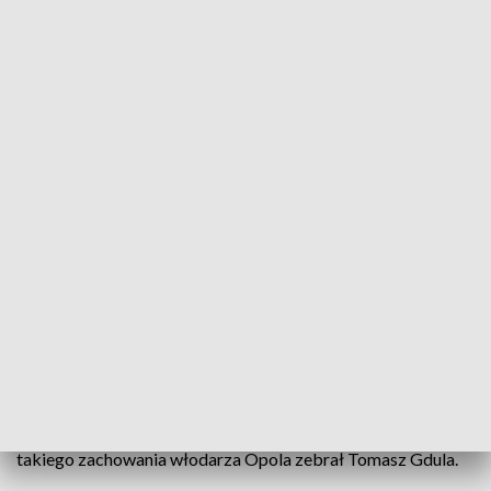
Sesja na greckiej plaży. Arkadiusz Wiśniewski zignorował radnych i
mieszkańców miasta
Prezydent Opola Arkadiusz Wiśniewski zignorował radnych i
przybyłych do ratusza mieszkańców miasta. Podczas
najważniejszej w roku sesji absolutoryjnej, na której
głosowano dla niego wotum zaufania, wczasował w Grecji,
wrzucając do internetu zdjęcie z plaży. Komentarze na temat
takiego zachowania włodarza Opola zebrał Tomasz Gdula.