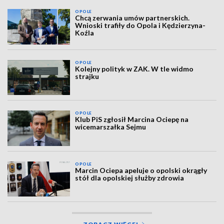
OPOLE
Chcą zerwania umów partnerskich.
Wnioski trafiły do Opola i Kędzierzyna-
Koźla
OPOLE
Kolejny polityk w ZAK. W tle widmo
strajku
OPOLE
Klub PiS zgłosił Marcina Ociepę na
wicemarszałka Sejmu
OPOLE
Marcin Ociepa apeluje o opolski okrągły
stół dla opolskiej służby zdrowia