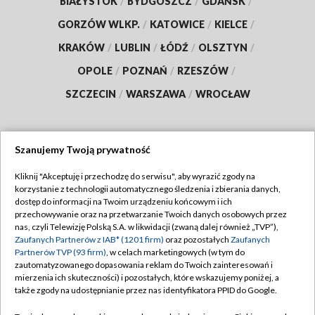
BIAŁYSTOK
/
BYDGOSZCZ
/
GDAŃSK
/
GORZÓW WLKP.
/
KATOWICE
/
KIELCE
/
KRAKÓW
/
LUBLIN
/
ŁÓDŹ
/
OLSZTYN
/
OPOLE
/
POZNAŃ
/
RZESZÓW
/
SZCZECIN
/
WARSZAWA
/
WROCŁAW
Szanujemy Twoją prywatność
Dołącz do nas:
Kliknij "Akceptuję i przechodzę do serwisu", aby wyrazić zgody na
korzystanie z technologii automatycznego śledzenia i zbierania danych,
TVP
dostęp do informacji na Twoim urządzeniu końcowym i ich
Abonament TVP
przechowywanie oraz na przetwarzanie Twoich danych osobowych przez
Regulamin TVP
nas, czyli Telewizję Polską S.A. w likwidacji (zwaną dalej również „TVP”),
Emisja w TVP
Zaufanych Partnerów z IAB* (1201 firm)
oraz pozostałych
Zaufanych
Polityka prywatności
Partnerów TVP (93 firm)
, w celach marketingowych (w tym do
Centrum informacji TVP
Moje zgody
zautomatyzowanego dopasowania reklam do Twoich zainteresowań i
mierzenia ich skuteczności) i pozostałych, które wskazujemy poniżej, a
Naziemna Telewizja Cyfrowa
Pomoc
także zgody na udostępnianie przez nas identyfikatora PPID do Google.
Sklep TVP
Biuro reklamy