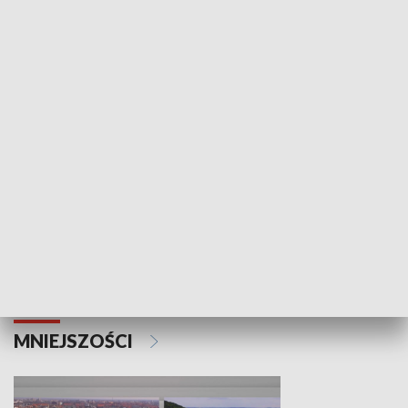
KULTURA I SZTUKA
Wejściówka
Zakładka
MNIEJSZOŚCI