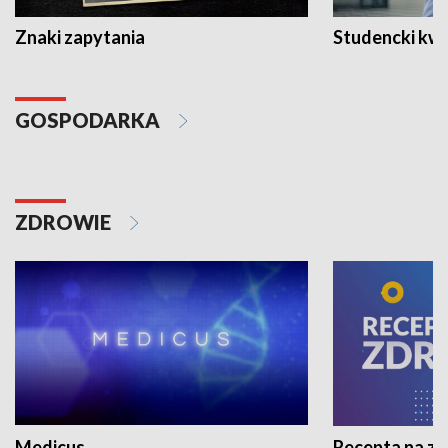
Znaki zapytania
Studencki kw
GOSPODARKA
ZDROWIE
Medicus
Recepta na z