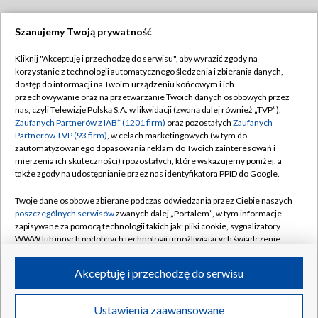
Szanujemy Twoją prywatność
Dołącz do nas:
Kliknij "Akceptuję i przechodzę do serwisu", aby wyrazić zgody na
korzystanie z technologii automatycznego śledzenia i zbierania danych,
TVP
dostęp do informacji na Twoim urządzeniu końcowym i ich
Abonament TVP
przechowywanie oraz na przetwarzanie Twoich danych osobowych przez
Regulamin TVP
nas, czyli Telewizję Polską S.A. w likwidacji (zwaną dalej również „TVP”),
Emisja w TVP
Zaufanych Partnerów z IAB* (1201 firm)
oraz pozostałych
Zaufanych
Polityka prywatności
Partnerów TVP (93 firm)
, w celach marketingowych (w tym do
Centrum informacji TVP
Moje zgody
zautomatyzowanego dopasowania reklam do Twoich zainteresowań i
mierzenia ich skuteczności) i pozostałych, które wskazujemy poniżej, a
Naziemna Telewizja Cyfrowa
Pomoc
także zgody na udostępnianie przez nas identyfikatora PPID do Google.
Sklep TVP
Biuro reklamy
Twoje dane osobowe zbierane podczas odwiedzania przez Ciebie naszych
Rada Programowa
poszczególnych serwisów
zwanych dalej „Portalem”, w tym informacje
Kontakt
zapisywane za pomocą technologii takich jak: pliki cookie, sygnalizatory
System NOS
WWW lub innych podobnych technologii umożliwiających świadczenie
dopasowanych i bezpiecznych usług, personalizację treści oraz reklam,
Informacje o nadawcy
Kanały
udostępnianie funkcji mediów społecznościowych oraz analizowanie
Akceptuję i przechodzę do serwisu
ruchu w Internecie.
Program dla prasy
©2026 Telewizja Polska S.A. w likwidacji
Biuro Reklamy
Twoje dane osobowe zbierane podczas odwiedzania przez Ciebie
Ustawienia zaawansowane
poszczególnych serwisów
na Portalu, takie jak adresy IP, identyfikatory