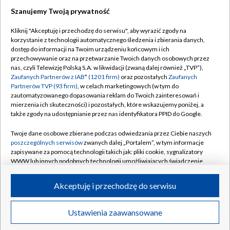
Szanujemy Twoją prywatność
Dołącz do nas:
Kliknij "Akceptuję i przechodzę do serwisu", aby wyrazić zgody na
korzystanie z technologii automatycznego śledzenia i zbierania danych,
TVP
dostęp do informacji na Twoim urządzeniu końcowym i ich
Abonament TVP
przechowywanie oraz na przetwarzanie Twoich danych osobowych przez
Regulamin TVP
nas, czyli Telewizję Polską S.A. w likwidacji (zwaną dalej również „TVP”),
Emisja w TVP
Zaufanych Partnerów z IAB* (1201 firm)
oraz pozostałych
Zaufanych
Polityka prywatności
Partnerów TVP (93 firm)
, w celach marketingowych (w tym do
Centrum informacji TVP
Moje zgody
zautomatyzowanego dopasowania reklam do Twoich zainteresowań i
mierzenia ich skuteczności) i pozostałych, które wskazujemy poniżej, a
Naziemna Telewizja Cyfrowa
Pomoc
także zgody na udostępnianie przez nas identyfikatora PPID do Google.
Sklep TVP
Biuro reklamy
Twoje dane osobowe zbierane podczas odwiedzania przez Ciebie naszych
Rada Programowa
poszczególnych serwisów
zwanych dalej „Portalem”, w tym informacje
Kontakt
zapisywane za pomocą technologii takich jak: pliki cookie, sygnalizatory
System NOS
WWW lub innych podobnych technologii umożliwiających świadczenie
dopasowanych i bezpiecznych usług, personalizację treści oraz reklam,
Informacje o nadawcy
Kanały
udostępnianie funkcji mediów społecznościowych oraz analizowanie
Akceptuję i przechodzę do serwisu
ruchu w Internecie.
Program dla prasy
©2026 Telewizja Polska S.A. w likwidacji
Biuro Reklamy
Twoje dane osobowe zbierane podczas odwiedzania przez Ciebie
Ustawienia zaawansowane
poszczególnych serwisów
na Portalu, takie jak adresy IP, identyfikatory
Ogłoszenie przetargowe
Twoich urządzeń końcowych i identyfikatory plików cookie, informacje o