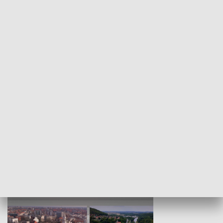
KULTURA I SZTUKA
Wejściówka
Zakładka
MNIEJSZOŚCI