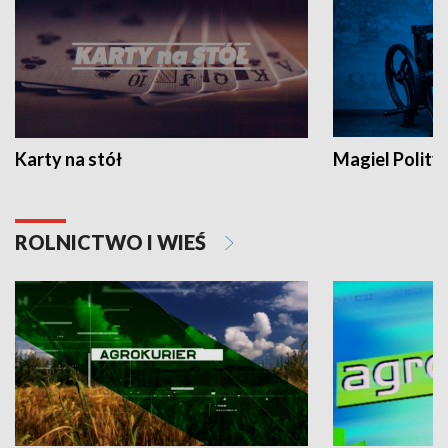
Karty na stół
Magiel Polity
ROLNICTWO I WIEŚ