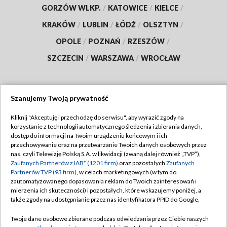
GORZÓW WLKP.
/
KATOWICE
/
KIELCE
/
KRAKÓW
/
LUBLIN
/
ŁÓDŹ
/
OLSZTYN
/
OPOLE
/
POZNAŃ
/
RZESZÓW
/
SZCZECIN
/
WARSZAWA
/
WROCŁAW
Szanujemy Twoją prywatność
Dołącz do nas:
Kliknij "Akceptuję i przechodzę do serwisu", aby wyrazić zgody na
korzystanie z technologii automatycznego śledzenia i zbierania danych,
TVP
dostęp do informacji na Twoim urządzeniu końcowym i ich
Abonament TVP
przechowywanie oraz na przetwarzanie Twoich danych osobowych przez
Regulamin TVP
nas, czyli Telewizję Polską S.A. w likwidacji (zwaną dalej również „TVP”),
Emisja w TVP
Zaufanych Partnerów z IAB* (1201 firm)
oraz pozostałych
Zaufanych
Polityka prywatności
Partnerów TVP (93 firm)
, w celach marketingowych (w tym do
Centrum informacji TVP
Moje zgody
zautomatyzowanego dopasowania reklam do Twoich zainteresowań i
mierzenia ich skuteczności) i pozostałych, które wskazujemy poniżej, a
Naziemna Telewizja Cyfrowa
Pomoc
także zgody na udostępnianie przez nas identyfikatora PPID do Google.
Sklep TVP
Biuro reklamy
Twoje dane osobowe zbierane podczas odwiedzania przez Ciebie naszych
Rada Programowa