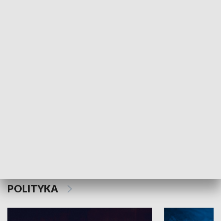
MNIEJSZOŚCI
Schlesien Journal
POLITYKA