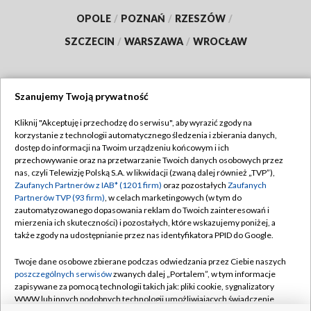
OPOLE
/
POZNAŃ
/
RZESZÓW
/
SZCZECIN
/
WARSZAWA
/
WROCŁAW
Szanujemy Twoją prywatność
Dołącz do nas:
Kliknij "Akceptuję i przechodzę do serwisu", aby wyrazić zgody na
korzystanie z technologii automatycznego śledzenia i zbierania danych,
TVP
dostęp do informacji na Twoim urządzeniu końcowym i ich
Abonament TVP
przechowywanie oraz na przetwarzanie Twoich danych osobowych przez
Regulamin TVP
nas, czyli Telewizję Polską S.A. w likwidacji (zwaną dalej również „TVP”),
Emisja w TVP
Zaufanych Partnerów z IAB* (1201 firm)
oraz pozostałych
Zaufanych
Polityka prywatności
Partnerów TVP (93 firm)
, w celach marketingowych (w tym do
Centrum informacji TVP
Moje zgody
zautomatyzowanego dopasowania reklam do Twoich zainteresowań i
mierzenia ich skuteczności) i pozostałych, które wskazujemy poniżej, a
Naziemna Telewizja Cyfrowa
Pomoc
także zgody na udostępnianie przez nas identyfikatora PPID do Google.
Sklep TVP
Biuro reklamy
Twoje dane osobowe zbierane podczas odwiedzania przez Ciebie naszych
Rada Programowa
poszczególnych serwisów
zwanych dalej „Portalem”, w tym informacje
Kontakt
zapisywane za pomocą technologii takich jak: pliki cookie, sygnalizatory
System NOS
WWW lub innych podobnych technologii umożliwiających świadczenie