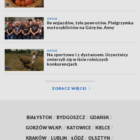
OPOLE
Ile wyjazdów, tyle powrotów. Pielgrzymka
motocyklistów na Górę św. Anny
OPOLE
Na sportowo i z dystansem. Uczestnicy
zmierzyli się w iście rolniczych
konkurencjach
ZOBACZ WIĘCEJ
BIAŁYSTOK
/
BYDGOSZCZ
/
GDAŃSK
/
GORZÓW WLKP.
/
KATOWICE
/
KIELCE
/
KRAKÓW
/
LUBLIN
/
ŁÓDŹ
/
OLSZTYN
/