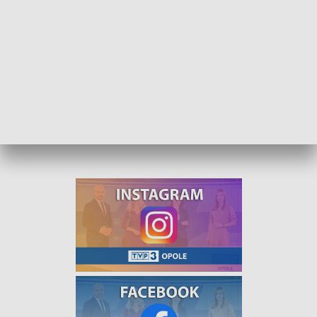
społecznika, który ma swoją aleję gwiazd. Tam artyści
zostawiają odciski rąk.
W upał uważajmy tak na siebie, jak i na nasze czworonogi,
które z trudem wytrzymują afrykańskie temperatury. Jak im
pomóc? O tym rozmawialiśmy z wolontariuszami z
brzeskiego schroniska. A dla naszych widzów zaśpiewała
Marta Osiecka.