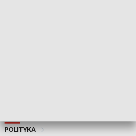
Wejściówka
Zakładka
MNIEJSZOŚCI
Schlesien Journal
POLITYKA