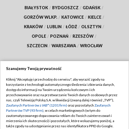
BIAŁYSTOK
/
BYDGOSZCZ
/
GDAŃSK
/
GORZÓW WLKP.
/
KATOWICE
/
KIELCE
/
KRAKÓW
/
LUBLIN
/
ŁÓDŹ
/
OLSZTYN
/
OPOLE
/
POZNAŃ
/
RZESZÓW
/
SZCZECIN
/
WARSZAWA
/
WROCŁAW
Szanujemy Twoją prywatność
Dołącz do nas:
Kliknij "Akceptuję i przechodzę do serwisu", aby wyrazić zgody na
korzystanie z technologii automatycznego śledzenia i zbierania danych,
TVP
dostęp do informacji na Twoim urządzeniu końcowym i ich
Abonament TVP
przechowywanie oraz na przetwarzanie Twoich danych osobowych przez
Regulamin TVP
nas, czyli Telewizję Polską S.A. w likwidacji (zwaną dalej również „TVP”),
Emisja w TVP
Zaufanych Partnerów z IAB* (1201 firm)
oraz pozostałych
Zaufanych
Polityka prywatności
Partnerów TVP (93 firm)
, w celach marketingowych (w tym do
Centrum informacji TVP
Moje zgody
zautomatyzowanego dopasowania reklam do Twoich zainteresowań i
mierzenia ich skuteczności) i pozostałych, które wskazujemy poniżej, a
Naziemna Telewizja Cyfrowa
Pomoc
także zgody na udostępnianie przez nas identyfikatora PPID do Google.