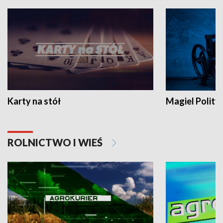
Karty na stół
Magiel Polity
ROLNICTWO I WIEŚ