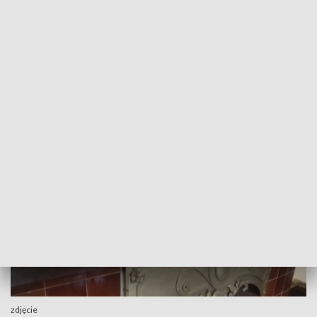
його інтер'єр в сумному стані. А
тут, у Польщі - навпаки, можна
побачити, доторкнутись,
зрозуміти. Важливо, що безліч
експонатів вдалося зберегти, що
вони вціліли і дійшли до наших днів.”
Марта, м. Львів
zdjęcie