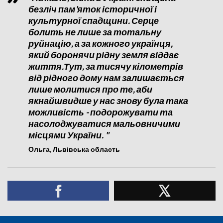
безліч пам'яток історичної і
культурної спадщини. Серце
болить не лише за тотальну
руйнацію, а за кожного українця,
який боронячи рідну земля віддає
життя.Тут, за тисячу кілометрів
від рідного дому нам залишається
лише молитися про те, аби
якнайшвидше у нас знову була така
можливість - подорожувати та
насолоджуватися мальовничими
місцями України. "
Ольга, Львівська область