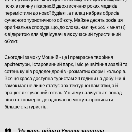
психіатричну лікарню.В двохтисячних роках медиків
перемістили до нової будівлі, а палац набрав обрисів
сучасного туристичного об'єкту. Майже десять років ця
оригінальна споруда, що, до слова, налічує 365 кімнат (!)
є відкритою для відвідувачів як сучасний туристичний
об'єкт.
Сьогодні замок у Мошній - це і прекрасне творіння
архітектури, і старовинний парк, і місце цвітіння азалій та
сотень кущів рододендронів -розмаїтих форм і кольорів.
Вся ця краса доступна туристам 24 години на добу. Нині
замок має не лише статус архітектурної пам'ятки, а й
працює як сучасний готель. У ньому налічується понад
півсотні номерів, де одночасно можуть проживати
більше ста туристів.
“На жаль, війна в Україні знищила