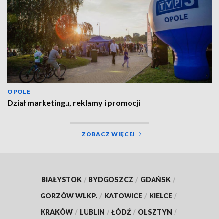
OPOLE
Dział marketingu, reklamy i promocji
ZOBACZ WIĘCEJ
BIAŁYSTOK
/
BYDGOSZCZ
/
GDAŃSK
/
GORZÓW WLKP.
/
KATOWICE
/
KIELCE
/
KRAKÓW
/
LUBLIN
/
ŁÓDŹ
/
OLSZTYN
/