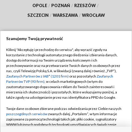
OPOLE
/
POZNAŃ
/
RZESZÓW
/
SZCZECIN
/
WARSZAWA
/
WROCŁAW
Szanujemy Twoją prywatność
Dołącz do nas:
Kliknij "Akceptuję i przechodzę do serwisu", aby wyrazić zgody na
korzystanie z technologii automatycznego śledzenia i zbierania danych,
TVP
dostęp do informacji na Twoim urządzeniu końcowym i ich
Abonament TVP
przechowywanie oraz na przetwarzanie Twoich danych osobowych przez
Regulamin TVP
nas, czyli Telewizję Polską S.A. w likwidacji (zwaną dalej również „TVP”),
Emisja w TVP
Zaufanych Partnerów z IAB* (1201 firm)
Polityka prywatności
oraz pozostałych
Zaufanych
Partnerów TVP (93 firm)
, w celach marketingowych (w tym do
Centrum informacji TVP
Moje zgody
zautomatyzowanego dopasowania reklam do Twoich zainteresowań i
mierzenia ich skuteczności) i pozostałych, które wskazujemy poniżej, a
Naziemna Telewizja Cyfrowa
Pomoc
także zgody na udostępnianie przez nas identyfikatora PPID do Google.
Sklep TVP
Biuro reklamy
Twoje dane osobowe zbierane podczas odwiedzania przez Ciebie naszych
Rada Programowa
poszczególnych serwisów
zwanych dalej „Portalem”, w tym informacje
Kontakt
zapisywane za pomocą technologii takich jak: pliki cookie, sygnalizatory
System NOS
WWW lub innych podobnych technologii umożliwiających świadczenie
dopasowanych i bezpiecznych usług, personalizację treści oraz reklam,
Informacje o nadawcy