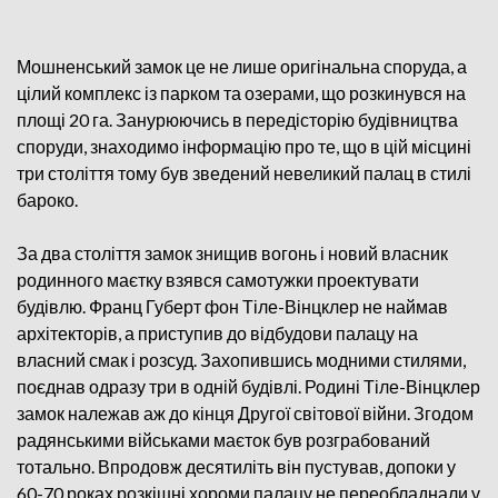
Мошненський замок це не лише оригінальна споруда, а
цілий комплекс із парком та озерами, що розкинувся на
площі 20 га. Занурюючись в передісторію будівництва
споруди, знаходимо інформацію про те, що в цій місцині
три століття тому був зведений невеликий палац в стилі
бароко.
За два століття замок знищив вогонь і новий власник
родинного маєтку взявся самотужки проектувати
будівлю. Франц Губерт фон Тіле-Вінцклер не наймав
архітекторів, а приступив до відбудови палацу на
власний смак і розсуд. Захопившись модними стилями,
поєднав одразу три в одній будівлі. Родині Тіле-Вінцклер
замок належав аж до кінця Другої світової війни. Згодом
радянськими військами маєток був розграбований
тотально. Впродовж десятиліть він пустував, допоки у
60-70 роках розкішні хороми палацу не переобладнали у