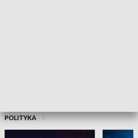
MNIEJSZOŚCI
Schlesien Journal
POLITYKA