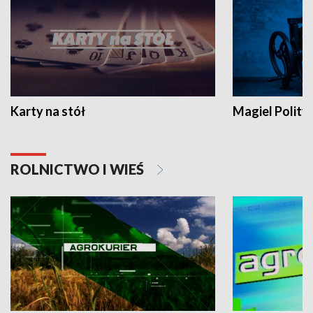
Karty na stół
Magiel Polity
ROLNICTWO I WIEŚ