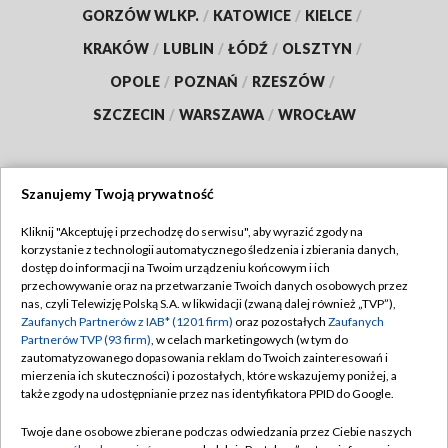
GORZÓW WLKP.
/
KATOWICE
/
KIELCE
/
KRAKÓW
/
LUBLIN
/
ŁÓDŹ
/
OLSZTYN
/
OPOLE
/
POZNAŃ
/
RZESZÓW
/
SZCZECIN
/
WARSZAWA
/
WROCŁAW
Szanujemy Twoją prywatność
Dołącz do nas:
Kliknij "Akceptuję i przechodzę do serwisu", aby wyrazić zgody na
korzystanie z technologii automatycznego śledzenia i zbierania danych,
TVP
dostęp do informacji na Twoim urządzeniu końcowym i ich
Abonament TVP
przechowywanie oraz na przetwarzanie Twoich danych osobowych przez
Regulamin TVP
nas, czyli Telewizję Polską S.A. w likwidacji (zwaną dalej również „TVP”),
Emisja w TVP
Zaufanych Partnerów z IAB* (1201 firm)
oraz pozostałych
Zaufanych
Polityka prywatności
Partnerów TVP (93 firm)
, w celach marketingowych (w tym do
Centrum informacji TVP
Moje zgody
zautomatyzowanego dopasowania reklam do Twoich zainteresowań i
mierzenia ich skuteczności) i pozostałych, które wskazujemy poniżej, a
Naziemna Telewizja Cyfrowa
Pomoc
także zgody na udostępnianie przez nas identyfikatora PPID do Google.
Sklep TVP
Biuro reklamy
Twoje dane osobowe zbierane podczas odwiedzania przez Ciebie naszych
Rada Programowa