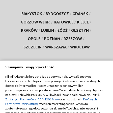
BIAŁYSTOK
/
BYDGOSZCZ
/
GDAŃSK
/
GORZÓW WLKP.
/
KATOWICE
/
KIELCE
/
KRAKÓW
/
LUBLIN
/
ŁÓDŹ
/
OLSZTYN
/
OPOLE
/
POZNAŃ
/
RZESZÓW
/
SZCZECIN
/
WARSZAWA
/
WROCŁAW
Szanujemy Twoją prywatność
Dołącz do nas:
Kliknij "Akceptuję i przechodzę do serwisu", aby wyrazić zgody na
korzystanie z technologii automatycznego śledzenia i zbierania danych,
TVP
dostęp do informacji na Twoim urządzeniu końcowym i ich
Abonament TVP
przechowywanie oraz na przetwarzanie Twoich danych osobowych przez
Regulamin TVP
nas, czyli Telewizję Polską S.A. w likwidacji (zwaną dalej również „TVP”),
Emisja w TVP
Zaufanych Partnerów z IAB* (1201 firm)
oraz pozostałych
Zaufanych
Polityka prywatności
Partnerów TVP (93 firm)
, w celach marketingowych (w tym do
Centrum informacji TVP
Moje zgody
zautomatyzowanego dopasowania reklam do Twoich zainteresowań i
mierzenia ich skuteczności) i pozostałych, które wskazujemy poniżej, a