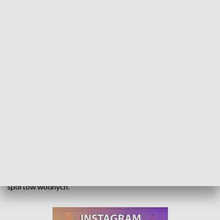
Sezon na Turawę. Jeszcze przed początkiem wakacji jezioro odwiedzają tłumy
Choć kalendarzowe lato rozpocznie się dopiero pojutrze,
jego przedsmak mieliśmy już dzisiaj. Mieszkańcy nie tylko
Opolszczyzny upalną niedzielę spędzili w Turawie. Z
doskonałych warunków pogodowych korzystali miłośnicy
sportów wodnych.