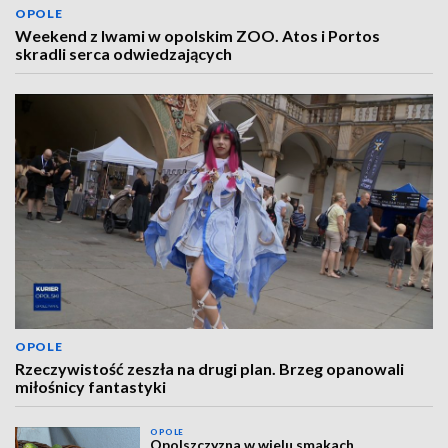
OPOLE
Weekend z lwami w opolskim ZOO. Atos i Portos
skradli serca odwiedzających
OPOLE
Rzeczywistość zeszła na drugi plan. Brzeg opanowali
miłośnicy fantastyki
OPOLE
Opolszczyzna w wielu smakach.