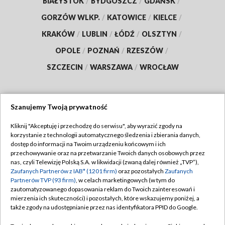
BIAŁYSTOK
/
BYDGOSZCZ
/
GDAŃSK
/
GORZÓW WLKP.
/
KATOWICE
/
KIELCE
/
KRAKÓW
/
LUBLIN
/
ŁÓDŹ
/
OLSZTYN
/
OPOLE
/
POZNAŃ
/
RZESZÓW
/
SZCZECIN
/
WARSZAWA
/
WROCŁAW
Szanujemy Twoją prywatność
Dołącz do nas:
Kliknij "Akceptuję i przechodzę do serwisu", aby wyrazić zgody na
korzystanie z technologii automatycznego śledzenia i zbierania danych,
TVP
dostęp do informacji na Twoim urządzeniu końcowym i ich
Abonament TVP
przechowywanie oraz na przetwarzanie Twoich danych osobowych przez
Regulamin TVP
nas, czyli Telewizję Polską S.A. w likwidacji (zwaną dalej również „TVP”),
Emisja w TVP
Zaufanych Partnerów z IAB* (1201 firm)
oraz pozostałych
Zaufanych
Polityka prywatności
Partnerów TVP (93 firm)
, w celach marketingowych (w tym do
Centrum informacji TVP
Moje zgody
zautomatyzowanego dopasowania reklam do Twoich zainteresowań i
mierzenia ich skuteczności) i pozostałych, które wskazujemy poniżej, a
Naziemna Telewizja Cyfrowa
Pomoc
także zgody na udostępnianie przez nas identyfikatora PPID do Google.
Sklep TVP
Biuro reklamy