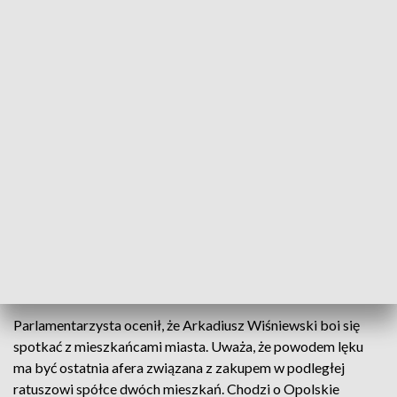
- Prezydent Opola (jeszcze) Arkadiusz Wiśniewski w czasie
Krajowego Festiwalu Polskiej Piosenki w Opolu ucieka na
wakacje do Grecji - napisał w mediach społecznościowych
poseł Kowalski.
Prezydent Opola (jeszcze) Arkadiusz Wiśniewski w czasie
Krajowego Festiwalu Polskiej Piosenki w Opolu ucieka na
wakacje do Grecji. To oczywista ucieczka Wiśniewskiego
przed spodziewanym wygwizdaniem przez Opolan w
opolskim amfiteatrze za skandal dot. jego 2 mieszkań w
TBS.Żenada.
— Janusz Kowalski ���� (@JKowalski_posel)
June 18,
2022
Parlamentarzysta ocenił, że Arkadiusz Wiśniewski boi się
spotkać z mieszkańcami miasta. Uważa, że powodem lęku
ma być ostatnia afera związana z zakupem w podległej
ratuszowi spółce dwóch mieszkań. Chodzi o Opolskie