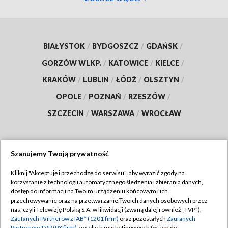
BIAŁYSTOK
/
BYDGOSZCZ
/
GDAŃSK
/
GORZÓW WLKP.
/
KATOWICE
/
KIELCE
/
KRAKÓW
/
LUBLIN
/
ŁÓDŹ
/
OLSZTYN
/
OPOLE
/
POZNAŃ
/
RZESZÓW
/
SZCZECIN
/
WARSZAWA
/
WROCŁAW
Szanujemy Twoją prywatność
Dołącz do nas:
Kliknij "Akceptuję i przechodzę do serwisu", aby wyrazić zgody na
korzystanie z technologii automatycznego śledzenia i zbierania danych,
TVP
dostęp do informacji na Twoim urządzeniu końcowym i ich
Abonament TVP
przechowywanie oraz na przetwarzanie Twoich danych osobowych przez
Regulamin TVP
nas, czyli Telewizję Polską S.A. w likwidacji (zwaną dalej również „TVP”),
Emisja w TVP
Polityka prywatności
Zaufanych Partnerów z IAB* (1201 firm)
oraz pozostałych
Zaufanych
Partnerów TVP (93 firm)
, w celach marketingowych (w tym do