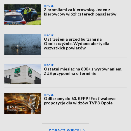
OPOLE
Z promilami za kierownicą. Jeden z
kierowców wiózł czterech pasażerów
OPOLE
Ostrzeżenia przed burzami na
Opolszczyźnie. Wydano alerty dla
wszystkich powiatów
OPOLE
Ostatni miesiąc na 800+ z wyrównaniem.
ZUS przypomina o terminie
OPOLE
Odliczamy do 63. KFPP! Festiwalowe
propozycje dla widzów TVP3 Opole
ZOBACZ WIĘCEJ