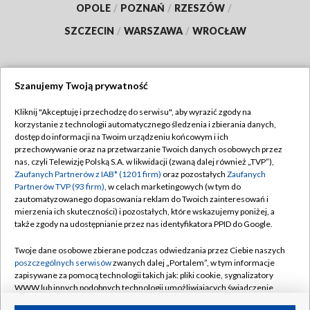
OPOLE
/
POZNAŃ
/
RZESZÓW
/
SZCZECIN
/
WARSZAWA
/
WROCŁAW
Szanujemy Twoją prywatność
Dołącz do nas:
Kliknij "Akceptuję i przechodzę do serwisu", aby wyrazić zgody na
korzystanie z technologii automatycznego śledzenia i zbierania danych,
TVP
dostęp do informacji na Twoim urządzeniu końcowym i ich
Abonament TVP
przechowywanie oraz na przetwarzanie Twoich danych osobowych przez
Regulamin TVP
nas, czyli Telewizję Polską S.A. w likwidacji (zwaną dalej również „TVP”),
Emisja w TVP
Polityka prywatności
Zaufanych Partnerów z IAB* (1201 firm)
oraz pozostałych
Zaufanych
Partnerów TVP (93 firm)
, w celach marketingowych (w tym do
Centrum informacji TVP
Moje zgody
zautomatyzowanego dopasowania reklam do Twoich zainteresowań i
mierzenia ich skuteczności) i pozostałych, które wskazujemy poniżej, a
Naziemna Telewizja Cyfrowa
Pomoc
także zgody na udostępnianie przez nas identyfikatora PPID do Google.
Sklep TVP
Biuro reklamy
Twoje dane osobowe zbierane podczas odwiedzania przez Ciebie naszych
Rada Programowa
Kontakt
poszczególnych serwisów
zwanych dalej „Portalem”, w tym informacje
zapisywane za pomocą technologii takich jak: pliki cookie, sygnalizatory
System NOS
WWW lub innych podobnych technologii umożliwiających świadczenie
dopasowanych i bezpiecznych usług, personalizację treści oraz reklam,
Informacje o nadawcy
Kanały