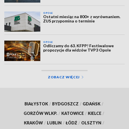
OPOLE
Ostatni miesiąc na 800+ z wyrównaniem.
ZUS przypomina o terminie
OPOLE
Odliczamy do 63. KFPP! Festiwalowe
propozycje dla widzów TVP3 Opole
ZOBACZ WIĘCEJ
BIAŁYSTOK
/
BYDGOSZCZ
/
GDAŃSK
/
GORZÓW WLKP.
/
KATOWICE
/
KIELCE
/
KRAKÓW
/
LUBLIN
/
ŁÓDŹ
/
OLSZTYN
/