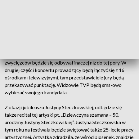
ZAiKS.
W koncercie wystąpią: Sonia Maselik („Tylko tu”), Filip Lato
(„Lepiej mieć”), Stanisława Celińska („Przytul”), Marien
(„Sama”), Wojciech Cugowski („Znowu będziemy się śmiać”),
Chemia („Jednak jesteś”), Anka („Z każdą chwilą złą”), Bartas
Szymoniak („Kochać naprawdę’’), Karolina Lizer („Czysta
woda”), Sabina Szewczyk („Arkadia”). W tym roku wybór
zwycięzców będzie się odbywał inaczej niż do tej pory. W
drugiej części koncertu prowadzący będą łączyć się z 16
ośrodkami telewizyjnymi, tam przedstawiciele jury będą
przekazywać punktację. Widzowie TVP będą sms-owo
wybierać swojego kandydata.
Z okazji jubileuszu Justyny Steczkowskiej, odbędzie się
także recital tej artyski pt. „Dziewczyna szamana – 50.
urodziny Justyny Steczkowskiej”. Justyna Steczkowska w
tym roku na festiwalu będzie świętować także 25-lecie pracy
artystycznej. Artystka zdradziła, że wśród piosenek, znajdzie