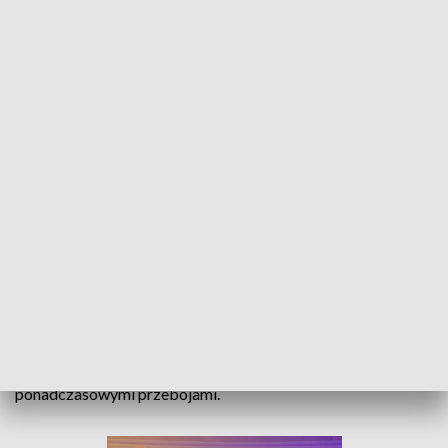
Legendarne przeboje i debiuty. Festiwal Polskiej Piosenki trampoliną do
muzycznej kariery
Krajowy Festiwal Polskiej Piosenki to trampolina do
muzycznej kariery dla wielu artystów. Na deskach opolskiej
sceny debiutowali soliści oraz zespoły, a ich piosenki, które
po raz pierwszy wybrzmiały w Opolu, stały się
ponadczasowymi przebojami.