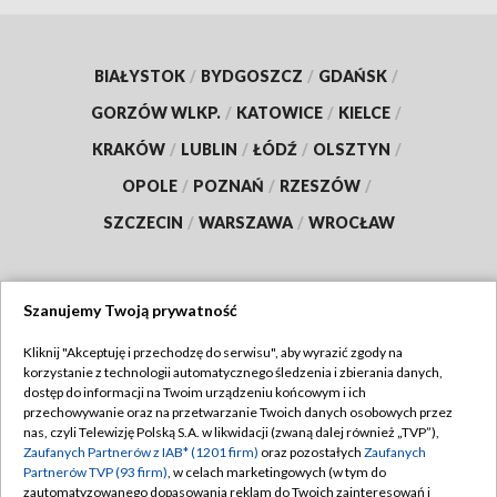
BIAŁYSTOK
/
BYDGOSZCZ
/
GDAŃSK
/
GORZÓW WLKP.
/
KATOWICE
/
KIELCE
/
KRAKÓW
/
LUBLIN
/
ŁÓDŹ
/
OLSZTYN
/
OPOLE
/
POZNAŃ
/
RZESZÓW
/
SZCZECIN
/
WARSZAWA
/
WROCŁAW
Szanujemy Twoją prywatność
Dołącz do nas:
Kliknij "Akceptuję i przechodzę do serwisu", aby wyrazić zgody na
korzystanie z technologii automatycznego śledzenia i zbierania danych,
TVP
dostęp do informacji na Twoim urządzeniu końcowym i ich
Abonament TVP
przechowywanie oraz na przetwarzanie Twoich danych osobowych przez
Regulamin TVP
nas, czyli Telewizję Polską S.A. w likwidacji (zwaną dalej również „TVP”),
Emisja w TVP
Zaufanych Partnerów z IAB* (1201 firm)
oraz pozostałych
Zaufanych
Polityka prywatności
Partnerów TVP (93 firm)
, w celach marketingowych (w tym do
Centrum informacji TVP
Moje zgody
zautomatyzowanego dopasowania reklam do Twoich zainteresowań i