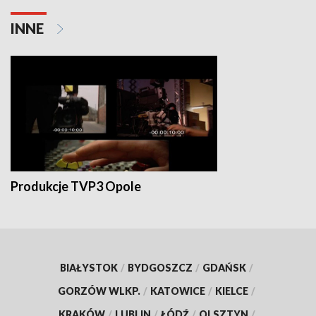
INNE
Produkcje TVP3 Opole
BIAŁYSTOK
/
BYDGOSZCZ
/
GDAŃSK
/
GORZÓW WLKP.
/
KATOWICE
/
KIELCE
/
KRAKÓW
/
LUBLIN
/
ŁÓDŹ
/
OLSZTYN
/