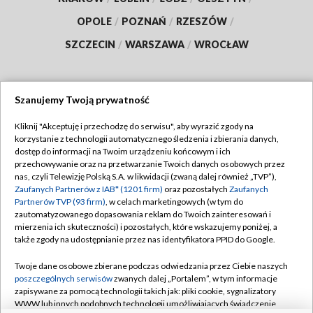
OPOLE
/
POZNAŃ
/
RZESZÓW
/
SZCZECIN
/
WARSZAWA
/
WROCŁAW
Szanujemy Twoją prywatność
Dołącz do nas:
Kliknij "Akceptuję i przechodzę do serwisu", aby wyrazić zgody na
korzystanie z technologii automatycznego śledzenia i zbierania danych,
TVP
dostęp do informacji na Twoim urządzeniu końcowym i ich
Abonament TVP
przechowywanie oraz na przetwarzanie Twoich danych osobowych przez
Regulamin TVP
nas, czyli Telewizję Polską S.A. w likwidacji (zwaną dalej również „TVP”),
Emisja w TVP
Zaufanych Partnerów z IAB* (1201 firm)
oraz pozostałych
Zaufanych
Polityka prywatności
Partnerów TVP (93 firm)
, w celach marketingowych (w tym do
Centrum informacji TVP
Moje zgody
zautomatyzowanego dopasowania reklam do Twoich zainteresowań i
mierzenia ich skuteczności) i pozostałych, które wskazujemy poniżej, a
Naziemna Telewizja Cyfrowa
Pomoc
także zgody na udostępnianie przez nas identyfikatora PPID do Google.
Sklep TVP
Biuro reklamy
Twoje dane osobowe zbierane podczas odwiedzania przez Ciebie naszych
Rada Programowa
poszczególnych serwisów
zwanych dalej „Portalem”, w tym informacje
Kontakt
zapisywane za pomocą technologii takich jak: pliki cookie, sygnalizatory
System NOS
WWW lub innych podobnych technologii umożliwiających świadczenie