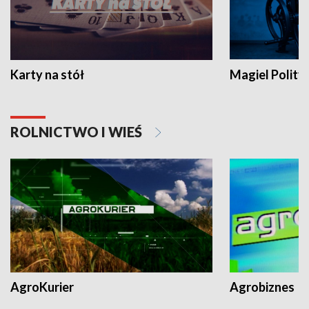
Karty na stół
Magiel Polity
ROLNICTWO I WIEŚ
AgroKurier
Agrobiznes