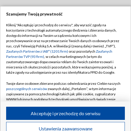
Szanujemy Twoją prywatność
Dołącz do nas:
Kliknij "Akceptuję i przechodzę do serwisu", aby wyrazić zgody na
korzystanie z technologii automatycznego śledzenia i zbierania danych,
TVP
dostęp do informacji na Twoim urządzeniu końcowym i ich
Abonament TVP
przechowywanie oraz na przetwarzanie Twoich danych osobowych przez
Regulamin TVP
nas, czyli Telewizję Polską S.A. w likwidacji (zwaną dalej również „TVP”),
Emisja w TVP
Polityka prywatności
Zaufanych Partnerów z IAB* (1201 firm)
oraz pozostałych
Zaufanych
Partnerów TVP (93 firm)
, w celach marketingowych (w tym do
Centrum informacji TVP
Moje zgody
zautomatyzowanego dopasowania reklam do Twoich zainteresowań i
mierzenia ich skuteczności) i pozostałych, które wskazujemy poniżej, a
Naziemna Telewizja Cyfrowa
Pomoc
także zgody na udostępnianie przez nas identyfikatora PPID do Google.
Sklep TVP
Biuro reklamy
Twoje dane osobowe zbierane podczas odwiedzania przez Ciebie naszych
Rada Programowa
Kontakt
poszczególnych serwisów
zwanych dalej „Portalem”, w tym informacje
zapisywane za pomocą technologii takich jak: pliki cookie, sygnalizatory
System NOS
WWW lub innych podobnych technologii umożliwiających świadczenie
dopasowanych i bezpiecznych usług, personalizację treści oraz reklam,
Informacje o nadawcy
Kanały
udostępnianie funkcji mediów społecznościowych oraz analizowanie
Akceptuję i przechodzę do serwisu
ruchu w Internecie.
Program dla prasy
©2026 Telewizja Polska S.A. w likwidacji
Biuro Reklamy
Twoje dane osobowe zbierane podczas odwiedzania przez Ciebie
Ustawienia zaawansowane