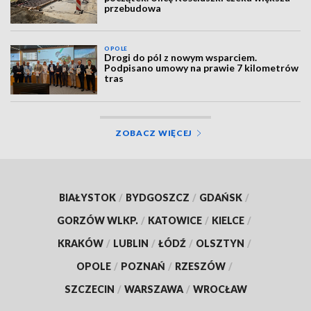
przebudowa
OPOLE
Drogi do pól z nowym wsparciem.
Podpisano umowy na prawie 7 kilometrów
tras
ZOBACZ WIĘCEJ
BIAŁYSTOK
/
BYDGOSZCZ
/
GDAŃSK
/
GORZÓW WLKP.
/
KATOWICE
/
KIELCE
/
KRAKÓW
/
LUBLIN
/
ŁÓDŹ
/
OLSZTYN
/
OPOLE
/
POZNAŃ
/
RZESZÓW
/
SZCZECIN
/
WARSZAWA
/
WROCŁAW