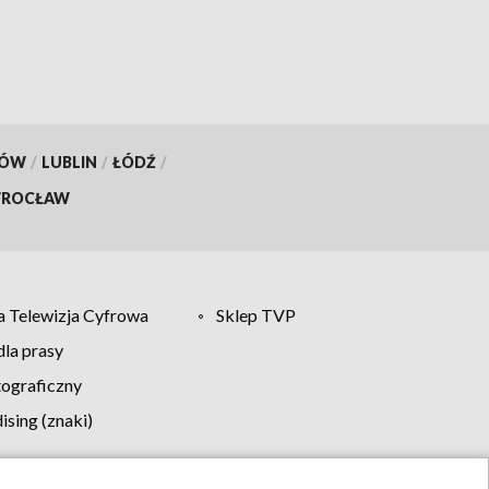
KÓW
/
LUBLIN
/
ŁÓDŹ
/
ROCŁAW
 Telewizja Cyfrowa
Sklep TVP
la prasy
tograficzny
sing (znaki)