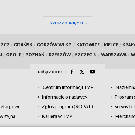
sowania
ZOBACZ WIĘCEJ
SZCZ
/
GDAŃSK
/
GORZÓW WLKP.
/
KATOWICE
/
KIELCE
/
KRA
N
/
OPOLE
/
POZNAŃ
/
RZESZÓW
/
SZCZECIN
/
WARSZAWA
/
W
Dołącz do nas:
Centrum informacji TVP
Naziemna
Informacje o nadawcy
Program d
zetargowe
Zgłoś program (ROPAT)
Serwis fo
wizyjna
Kariera w TVP
Merchandi