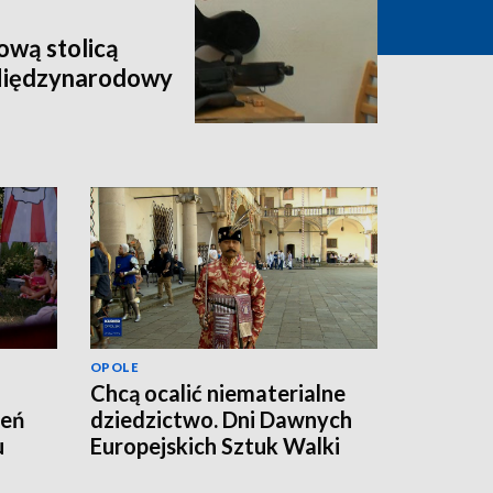
wą stolicą
 Międzynarodowy
OPOLE
Chcą ocalić niematerialne
zeń
dziedzictwo. Dni Dawnych
u
Europejskich Sztuk Walki