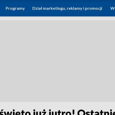
Programy
Dział marketingu, reklamy i promocji
Wi
więto już jutro! Ostatni