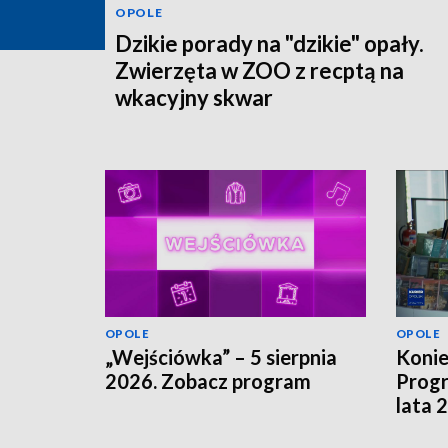
OPOLE
Dzikie porady na "dzikie" opały.
Zwierzęta w ZOO z recptą na
wkacyjny skwar
OPOLE
OPOLE
„Wejściówka” – 5 sierpnia
Koni
2026. Zobacz program
Progr
lata 
szuka