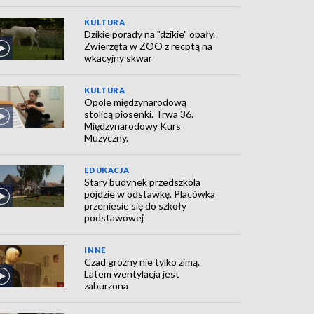
KULTURA
Dzikie porady na "dzikie" opały.
Zwierzęta w ZOO z recptą na
wkacyjny skwar
KULTURA
Opole międzynarodową
stolicą piosenki. Trwa 36.
Międzynarodowy Kurs
Muzyczny.
EDUKACJA
Stary budynek przedszkola
pójdzie w odstawkę. Placówka
przeniesie się do szkoły
podstawowej
INNE
Czad groźny nie tylko zimą.
Latem wentylacja jest
zaburzona