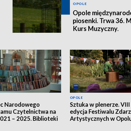
OPOLE
Opole międzynarodo
piosenki. Trwa 36.
Kurs Muzyczny.
OPOLE
ec Narodowego
Sztuka w plenerze. VIII
amu Czytelnictwa na
edycja Festiwalu Zdar
2021 – 2025. Biblioteki
Artystycznych w Opol
ją innych źródeł