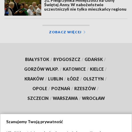
31. Pielgrzymka Mniejszości na Górę
Świętej Anny. W nabożeństwie
uczestniczyli nie tylko mieszkańcy regionu
ZOBACZ WIĘCEJ
BIAŁYSTOK
/
BYDGOSZCZ
/
GDAŃSK
/
GORZÓW WLKP.
/
KATOWICE
/
KIELCE
/
KRAKÓW
/
LUBLIN
/
ŁÓDŹ
/
OLSZTYN
/
OPOLE
/
POZNAŃ
/
RZESZÓW
/
SZCZECIN
/
WARSZAWA
/
WROCŁAW
Szanujemy Twoją prywatność
Dołącz do nas: