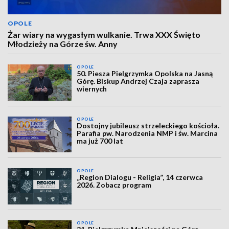
OPOLE
Żar wiary na wygasłym wulkanie. Trwa XXX Święto
Młodzieży na Górze św. Anny
OPOLE
50. Piesza Pielgrzymka Opolska na Jasną
Górę. Biskup Andrzej Czaja zaprasza
wiernych
OPOLE
Dostojny jubileusz strzeleckiego kościoła.
Parafia pw. Narodzenia NMP i św. Marcina
ma już 700 lat
OPOLE
„Region Dialogu - Religia”, 14 czerwca
2026. Zobacz program
OPOLE