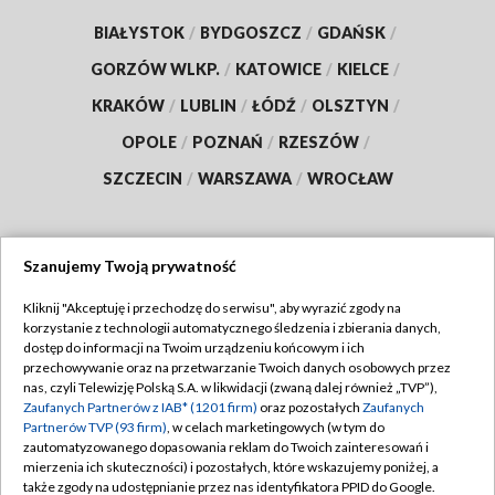
BIAŁYSTOK
/
BYDGOSZCZ
/
GDAŃSK
/
GORZÓW WLKP.
/
KATOWICE
/
KIELCE
/
KRAKÓW
/
LUBLIN
/
ŁÓDŹ
/
OLSZTYN
/
OPOLE
/
POZNAŃ
/
RZESZÓW
/
SZCZECIN
/
WARSZAWA
/
WROCŁAW
Szanujemy Twoją prywatność
Dołącz do nas:
Kliknij "Akceptuję i przechodzę do serwisu", aby wyrazić zgody na
korzystanie z technologii automatycznego śledzenia i zbierania danych,
TVP
dostęp do informacji na Twoim urządzeniu końcowym i ich
Abonament TVP
przechowywanie oraz na przetwarzanie Twoich danych osobowych przez
Regulamin TVP
nas, czyli Telewizję Polską S.A. w likwidacji (zwaną dalej również „TVP”),
Emisja w TVP
Zaufanych Partnerów z IAB* (1201 firm)
oraz pozostałych
Zaufanych
Polityka prywatności
Partnerów TVP (93 firm)
, w celach marketingowych (w tym do
Centrum informacji TVP
Moje zgody
zautomatyzowanego dopasowania reklam do Twoich zainteresowań i
mierzenia ich skuteczności) i pozostałych, które wskazujemy poniżej, a
Naziemna Telewizja Cyfrowa
Pomoc
także zgody na udostępnianie przez nas identyfikatora PPID do Google.