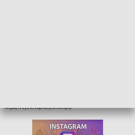
Będą drakońskie kary. Wywózka śmieci do lasów może zrujnować
Dotychczasowe kary dla śmiecących w lesie są śmiesznie
niskie. Rząd przyjął projekt ustawy podwyższającej ich
wysokość. Na samo sprzątanie lasów polskie nadleśnictwa
rocznie wydają około 20 milionów złotych. Gdy przepi[?]y
wejdą w życie, zapłacą śmiecący.