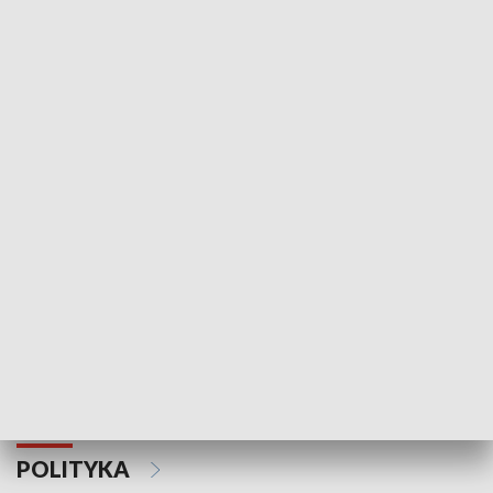
Wejściówka
Zakładka
MNIEJSZOŚCI
Schlesien Journal
POLITYKA