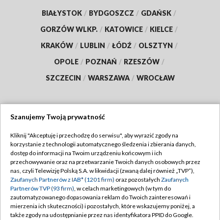
BIAŁYSTOK
/
BYDGOSZCZ
/
GDAŃSK
/
GORZÓW WLKP.
/
KATOWICE
/
KIELCE
/
KRAKÓW
/
LUBLIN
/
ŁÓDŹ
/
OLSZTYN
/
OPOLE
/
POZNAŃ
/
RZESZÓW
/
SZCZECIN
/
WARSZAWA
/
WROCŁAW
Szanujemy Twoją prywatność
Dołącz do nas:
Kliknij "Akceptuję i przechodzę do serwisu", aby wyrazić zgody na
korzystanie z technologii automatycznego śledzenia i zbierania danych,
TVP
dostęp do informacji na Twoim urządzeniu końcowym i ich
Abonament TVP
przechowywanie oraz na przetwarzanie Twoich danych osobowych przez
Regulamin TVP
nas, czyli Telewizję Polską S.A. w likwidacji (zwaną dalej również „TVP”),
Emisja w TVP
Zaufanych Partnerów z IAB* (1201 firm)
oraz pozostałych
Zaufanych
Polityka prywatności
Partnerów TVP (93 firm)
, w celach marketingowych (w tym do
Centrum informacji TVP
Moje zgody
zautomatyzowanego dopasowania reklam do Twoich zainteresowań i
mierzenia ich skuteczności) i pozostałych, które wskazujemy poniżej, a
Naziemna Telewizja Cyfrowa
Pomoc
także zgody na udostępnianie przez nas identyfikatora PPID do Google.