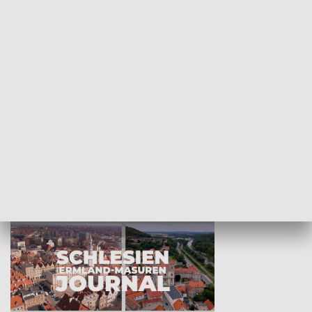
Wejściówka
Zakładka
MNIEJSZOŚCI