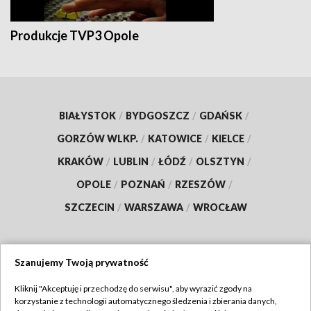
Produkcje TVP3 Opole
BIAŁYSTOK
/
BYDGOSZCZ
/
GDAŃSK
/
GORZÓW WLKP.
/
KATOWICE
/
KIELCE
/
KRAKÓW
/
LUBLIN
/
ŁÓDŹ
/
OLSZTYN
/
OPOLE
/
POZNAŃ
/
RZESZÓW
/
SZCZECIN
/
WARSZAWA
/
WROCŁAW
Szanujemy Twoją prywatność
Dołącz do nas:
Kliknij "Akceptuję i przechodzę do serwisu", aby wyrazić zgody na
korzystanie z technologii automatycznego śledzenia i zbierania danych,
TVP