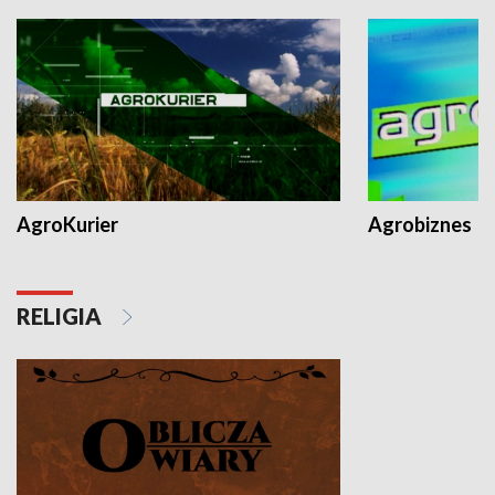
AgroKurier
Agrobiznes
RELIGIA