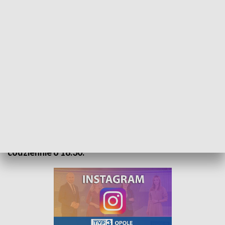
Kurier Opolski - wydanie główne – 14 czerwiec 2022
„Kurier Opolski” to codzienna porcja informacji o
najważniejszych wydarzeniach w regionie. Na
główne wydanie zapraszamy do TVP3 Opole
codziennie o 18:30.