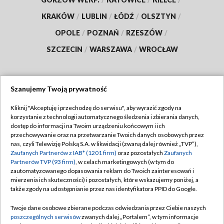
KRAKÓW
/
LUBLIN
/
ŁÓDŹ
/
OLSZTYN
/
OPOLE
/
POZNAŃ
/
RZESZÓW
/
SZCZECIN
/
WARSZAWA
/
WROCŁAW
Szanujemy Twoją prywatność
Dołącz do nas:
Kliknij "Akceptuję i przechodzę do serwisu", aby wyrazić zgody na
korzystanie z technologii automatycznego śledzenia i zbierania danych,
TVP
dostęp do informacji na Twoim urządzeniu końcowym i ich
Abonament TVP
przechowywanie oraz na przetwarzanie Twoich danych osobowych przez
Regulamin TVP
nas, czyli Telewizję Polską S.A. w likwidacji (zwaną dalej również „TVP”),
Emisja w TVP
Zaufanych Partnerów z IAB* (1201 firm)
oraz pozostałych
Zaufanych
Polityka prywatności
Partnerów TVP (93 firm)
, w celach marketingowych (w tym do
Centrum informacji TVP
Moje zgody
zautomatyzowanego dopasowania reklam do Twoich zainteresowań i
mierzenia ich skuteczności) i pozostałych, które wskazujemy poniżej, a
Naziemna Telewizja Cyfrowa
Pomoc
także zgody na udostępnianie przez nas identyfikatora PPID do Google.
Sklep TVP
Biuro reklamy
Twoje dane osobowe zbierane podczas odwiedzania przez Ciebie naszych
Rada Programowa
poszczególnych serwisów
zwanych dalej „Portalem”, w tym informacje
Kontakt