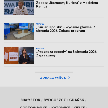
Zobacz „Rozmowę Kuriera” z Maciejem
Kempą
OPOLE
„Kurier Opolski” – wydanie główne, 7
sierpnia 2026. Zobacz program
OPOLE
„Prognoza pogody” na 8 sierpnia 2026.
Zapraszamy
ZOBACZ WIĘCEJ
BIAŁYSTOK
/
BYDGOSZCZ
/
GDAŃSK
/
GORZÓW WLKP.
/
KATOWICE
/
KIELCE
/