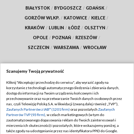
BIAŁYSTOK
/
BYDGOSZCZ
/
GDAŃSK
/
GORZÓW WLKP.
/
KATOWICE
/
KIELCE
/
KRAKÓW
/
LUBLIN
/
ŁÓDŹ
/
OLSZTYN
/
OPOLE
/
POZNAŃ
/
RZESZÓW
/
SZCZECIN
/
WARSZAWA
/
WROCŁAW
Szanujemy Twoją prywatność
Dołącz do nas:
Kliknij "Akceptuję i przechodzę do serwisu", aby wyrazić zgody na
korzystanie z technologii automatycznego śledzenia i zbierania danych,
TVP
dostęp do informacji na Twoim urządzeniu końcowym i ich
Abonament TVP
przechowywanie oraz na przetwarzanie Twoich danych osobowych przez
Regulamin TVP
nas, czyli Telewizję Polską S.A. w likwidacji (zwaną dalej również „TVP”),
Emisja w TVP
Zaufanych Partnerów z IAB* (1201 firm)
oraz pozostałych
Zaufanych
Polityka prywatności
Partnerów TVP (93 firm)
, w celach marketingowych (w tym do
Centrum informacji TVP
Moje zgody
zautomatyzowanego dopasowania reklam do Twoich zainteresowań i
mierzenia ich skuteczności) i pozostałych, które wskazujemy poniżej, a
Naziemna Telewizja Cyfrowa
Pomoc
także zgody na udostępnianie przez nas identyfikatora PPID do Google.