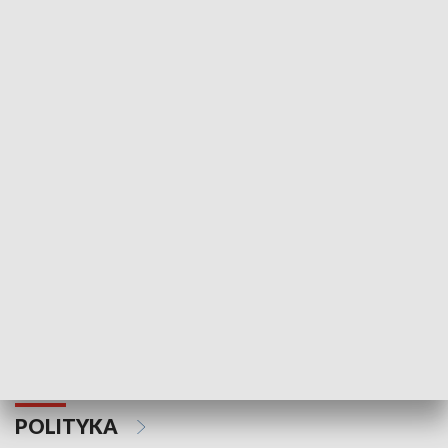
Wejściówka
Zakładka
MNIEJSZOŚCI
Schlesien Journal
POLITYKA