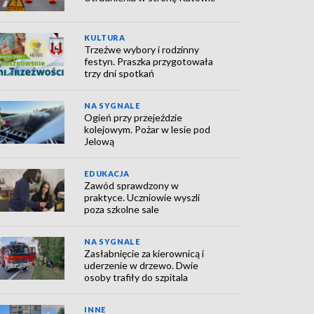
KULTURA
Trzeźwe wybory i rodzinny
festyn. Praszka przygotowała
trzy dni spotkań
NA SYGNALE
Ogień przy przejeździe
kolejowym. Pożar w lesie pod
Jelową
EDUKACJA
Zawód sprawdzony w
praktyce. Uczniowie wyszli
poza szkolne sale
NA SYGNALE
Zasłabnięcie za kierownicą i
uderzenie w drzewo. Dwie
osoby trafiły do szpitala
INNE