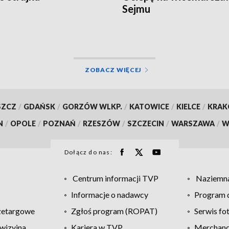
Sejmu
ZOBACZ WIĘCEJ
SZCZ
/
GDAŃSK
/
GORZÓW WLKP.
/
KATOWICE
/
KIELCE
/
KRA
N
/
OPOLE
/
POZNAŃ
/
RZESZÓW
/
SZCZECIN
/
WARSZAWA
/
W
Dołącz do nas:
Centrum informacji TVP
Naziemna
Informacje o nadawcy
Program d
zetargowe
Zgłoś program (ROPAT)
Serwis fo
wizyjna
Kariera w TVP
Merchandi