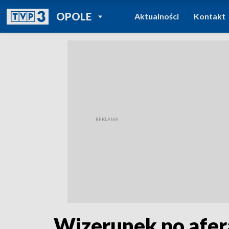
POWRÓT DO
OPOLE
Aktualności
Kontakt
TVP REGIONY
Wizerunek po afer