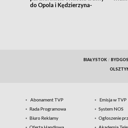
do Opola i Kędzierzyna-
Koźla
BIAŁYSTOK
/
BYDGO
OLSZTY
Abonament TVP
Emisja w TVP
Rada Programowa
System NOS
Biuro Reklamy
Ogłoszenie pr
Oferta Handlowa
Akademia Tele