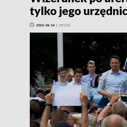
tylko jego urzędni
2022-06-14
|
OPOLE