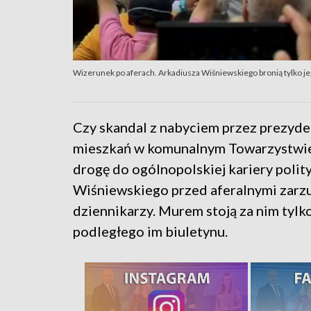
Wizerunek po aferach. Arkadiusza Wiśniewskiego bronią tylko j
Czy skandal z nabyciem przez prezyd
mieszkań w komunalnym Towarzystwi
drogę do ogólnopolskiej kariery polit
Wiśniewskiego przed aferalnymi zarzut
dziennikarzy. Murem stoją za nim tylk
podległego im biuletynu.