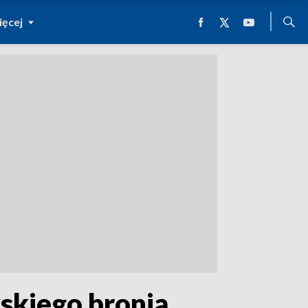
ęcej
skiego bronią