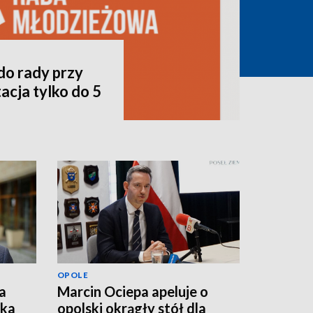
do rady przy
acja tylko do 5
OPOLE
a
Marcin Ociepa apeluje o
łka
opolski okrągły stół dla