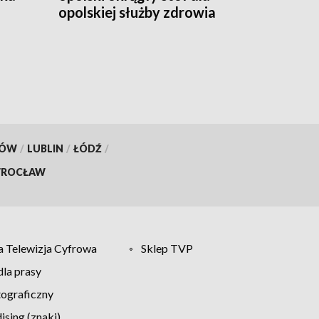
opolskiej służby zdrowia
KÓW
/
LUBLIN
/
ŁÓDŹ
/
ROCŁAW
 Telewizja Cyfrowa
Sklep TVP
la prasy
tograficzny
sing (znaki)