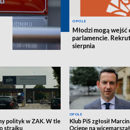
OPOLE
Młodzi mogą wejść 
parlamencie. Rekrut
sierpnia
OPOLE
ny polityk w ZAK. W tle
Klub PiS zgłosił Marcin
 strajku
Ociepę na wicemarsza