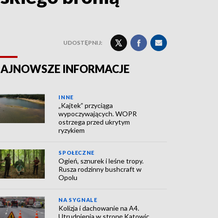
UDOSTĘPNIJ:
AJNOWSZE INFORMACJE
INNE
„Kajtek” przyciąga
wypoczywających. WOPR
ostrzega przed ukrytym
ryzykiem
SPOŁECZNE
Ogień, sznurek i leśne tropy.
Rusza rodzinny bushcraft w
Opolu
NA SYGNALE
Kolizja i dachowanie na A4.
Utrudnienia w stronę Katowic