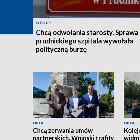
OPOLE
Chcą odwołania starosty. Sprawa
prudnickiego szpitala wywołała
polityczną burzę
OPOLE
OPOLE
Chcą zerwania umów
Kolej
partnerskich. Wnioski trafiły
widmo