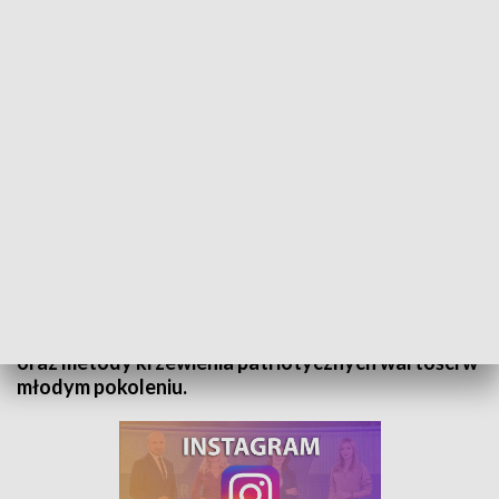
Rozmowa dnia - Wiktoria Mielniczek
Gościem Tomasza Gduli w programie „Rozmowa
Dnia” była Wiktoria Mielniczek, marszałek 28.
Sejmu Dzieci i Młodzieży. Tematem była sejmowa
sesja, społeczno-polityczna aktywność Wiktorii
oraz metody krzewienia patriotycznych wartości w
młodym pokoleniu.