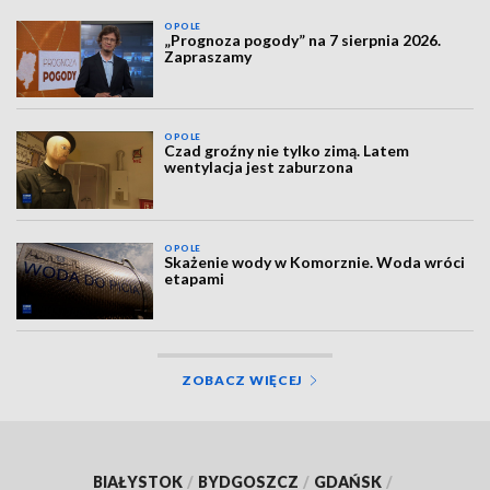
OPOLE
„Prognoza pogody” na 7 sierpnia 2026.
Zapraszamy
OPOLE
Czad groźny nie tylko zimą. Latem
wentylacja jest zaburzona
OPOLE
Skażenie wody w Komorznie. Woda wróci
etapami
ZOBACZ WIĘCEJ
BIAŁYSTOK
/
BYDGOSZCZ
/
GDAŃSK
/