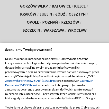
GORZÓW WLKP.
/
KATOWICE
/
KIELCE
/
KRAKÓW
/
LUBLIN
/
ŁÓDŹ
/
OLSZTYN
/
OPOLE
/
POZNAŃ
/
RZESZÓW
/
SZCZECIN
/
WARSZAWA
/
WROCŁAW
Szanujemy Twoją prywatność
Dołącz do nas:
Kliknij "Akceptuję i przechodzę do serwisu", aby wyrazić zgody na
korzystanie z technologii automatycznego śledzenia i zbierania danych,
TVP
dostęp do informacji na Twoim urządzeniu końcowym i ich
Abonament TVP
przechowywanie oraz na przetwarzanie Twoich danych osobowych przez
Regulamin TVP
nas, czyli Telewizję Polską S.A. w likwidacji (zwaną dalej również „TVP”),
Emisja w TVP
Zaufanych Partnerów z IAB* (1201 firm)
oraz pozostałych
Zaufanych
Polityka prywatności
Partnerów TVP (93 firm)
, w celach marketingowych (w tym do
Centrum informacji TVP
Moje zgody
zautomatyzowanego dopasowania reklam do Twoich zainteresowań i
mierzenia ich skuteczności) i pozostałych, które wskazujemy poniżej, a
Naziemna Telewizja Cyfrowa
Pomoc
także zgody na udostępnianie przez nas identyfikatora PPID do Google.
Sklep TVP
Biuro reklamy
Twoje dane osobowe zbierane podczas odwiedzania przez Ciebie naszych