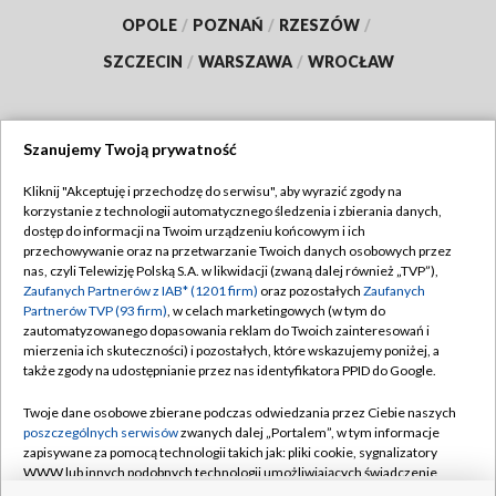
OPOLE
/
POZNAŃ
/
RZESZÓW
/
SZCZECIN
/
WARSZAWA
/
WROCŁAW
Szanujemy Twoją prywatność
Dołącz do nas:
Kliknij "Akceptuję i przechodzę do serwisu", aby wyrazić zgody na
korzystanie z technologii automatycznego śledzenia i zbierania danych,
TVP
dostęp do informacji na Twoim urządzeniu końcowym i ich
Abonament TVP
przechowywanie oraz na przetwarzanie Twoich danych osobowych przez
Regulamin TVP
nas, czyli Telewizję Polską S.A. w likwidacji (zwaną dalej również „TVP”),
Emisja w TVP
Zaufanych Partnerów z IAB* (1201 firm)
oraz pozostałych
Zaufanych
Polityka prywatności
Partnerów TVP (93 firm)
, w celach marketingowych (w tym do
Centrum informacji TVP
Moje zgody
zautomatyzowanego dopasowania reklam do Twoich zainteresowań i
mierzenia ich skuteczności) i pozostałych, które wskazujemy poniżej, a
Naziemna Telewizja Cyfrowa
Pomoc
także zgody na udostępnianie przez nas identyfikatora PPID do Google.
Sklep TVP
Biuro reklamy
Twoje dane osobowe zbierane podczas odwiedzania przez Ciebie naszych
Rada Programowa
poszczególnych serwisów
zwanych dalej „Portalem”, w tym informacje
Kontakt
zapisywane za pomocą technologii takich jak: pliki cookie, sygnalizatory
System NOS
WWW lub innych podobnych technologii umożliwiających świadczenie
dopasowanych i bezpiecznych usług, personalizację treści oraz reklam,