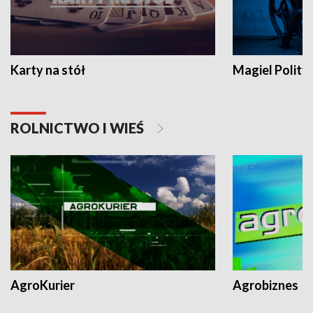
Karty na stół
Magiel Polity
ROLNICTWO I WIEŚ
AgroKurier
Agrobiznes