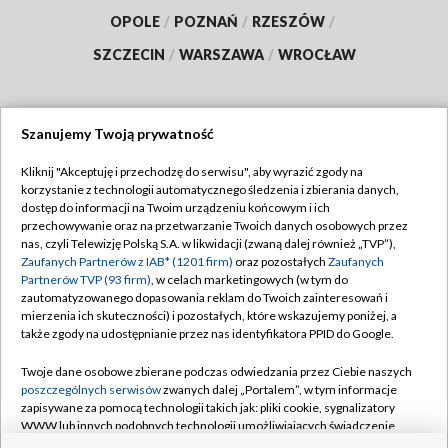
OPOLE
/
POZNAŃ
/
RZESZÓW
/
SZCZECIN
/
WARSZAWA
/
WROCŁAW
Szanujemy Twoją prywatność
Dołącz do nas:
Kliknij "Akceptuję i przechodzę do serwisu", aby wyrazić zgody na
korzystanie z technologii automatycznego śledzenia i zbierania danych,
TVP
dostęp do informacji na Twoim urządzeniu końcowym i ich
Abonament TVP
przechowywanie oraz na przetwarzanie Twoich danych osobowych przez
Regulamin TVP
nas, czyli Telewizję Polską S.A. w likwidacji (zwaną dalej również „TVP”),
Emisja w TVP
Zaufanych Partnerów z IAB* (1201 firm)
oraz pozostałych
Zaufanych
Polityka prywatności
Partnerów TVP (93 firm)
, w celach marketingowych (w tym do
Centrum informacji TVP
Moje zgody
zautomatyzowanego dopasowania reklam do Twoich zainteresowań i
mierzenia ich skuteczności) i pozostałych, które wskazujemy poniżej, a
Naziemna Telewizja Cyfrowa
Pomoc
także zgody na udostępnianie przez nas identyfikatora PPID do Google.
Sklep TVP
Biuro reklamy
Twoje dane osobowe zbierane podczas odwiedzania przez Ciebie naszych
Rada Programowa
poszczególnych serwisów
zwanych dalej „Portalem”, w tym informacje
Kontakt
zapisywane za pomocą technologii takich jak: pliki cookie, sygnalizatory
System NOS
WWW lub innych podobnych technologii umożliwiających świadczenie
dopasowanych i bezpiecznych usług, personalizację treści oraz reklam,