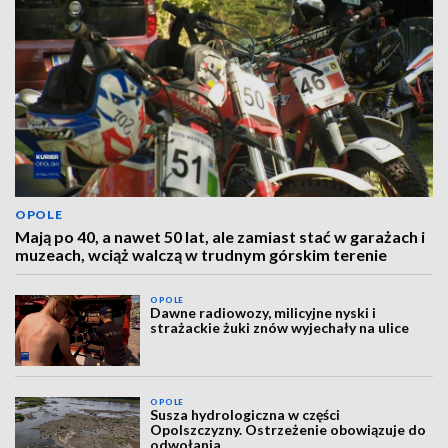
OPOLE
Mają po 40, a nawet 50 lat, ale zamiast stać w garażach i
muzeach, wciąż walczą w trudnym górskim terenie
OPOLE
Dawne radiowozy, milicyjne nyski i
strażackie żuki znów wyjechały na ulice
OPOLE
Susza hydrologiczna w części
Opolszczyzny. Ostrzeżenie obowiązuje do
odwołania