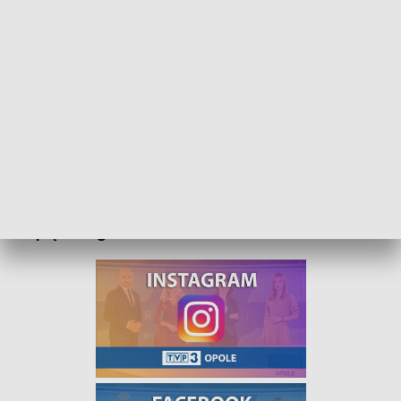
Kurier Opolski - wydanie poranne - 14 czerwca 2022
Kurier Opolski - wydanie poranne, od poniedziałku
do piątku o godzinie 8:00.