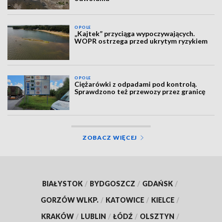
OPOLE
„Kajtek” przyciąga wypoczywających.
WOPR ostrzega przed ukrytym ryzykiem
OPOLE
Ciężarówki z odpadami pod kontrolą.
Sprawdzono też przewozy przez granicę
ZOBACZ WIĘCEJ
BIAŁYSTOK
/
BYDGOSZCZ
/
GDAŃSK
/
GORZÓW WLKP.
/
KATOWICE
/
KIELCE
/
KRAKÓW
/
LUBLIN
/
ŁÓDŹ
/
OLSZTYN
/