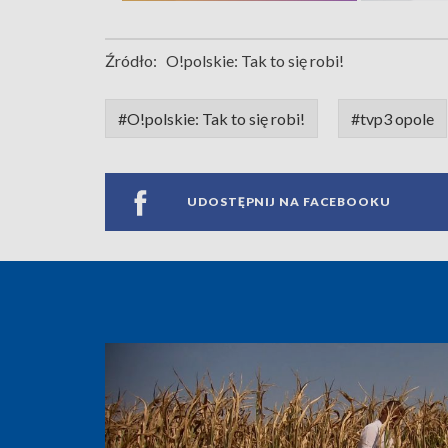
Źródło:
O!polskie: Tak to się robi!
#O!polskie: Tak to się robi!
#tvp3 opole
UDOSTĘPNIJ NA FACEBOOKU