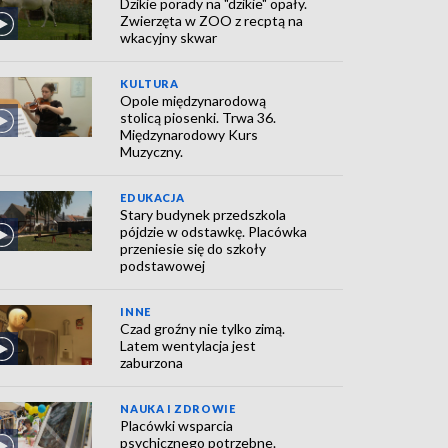
Dzikie porady na "dzikie" opały.
Zwierzęta w ZOO z recptą na
wkacyjny skwar
KULTURA
Opole międzynarodową
stolicą piosenki. Trwa 36.
Międzynarodowy Kurs
Muzyczny.
EDUKACJA
Stary budynek przedszkola
pójdzie w odstawkę. Placówka
przeniesie się do szkoły
podstawowej
INNE
Czad groźny nie tylko zimą.
Latem wentylacja jest
zaburzona
NAUKA I ZDROWIE
Placówki wsparcia
psychicznego potrzebne.