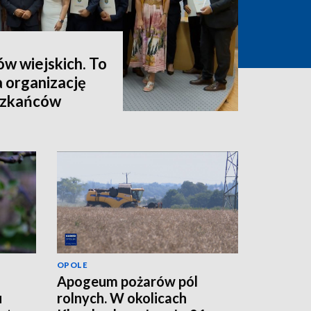
ów wiejskich. To
a organizację
eszkańców
OPOLE
Apogeum pożarów pól
u
rolnych. W okolicach