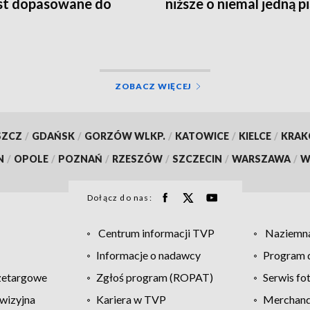
est dopasowane do
niższe o niemal jedną p
eb rynku pracy
ZOBACZ WIĘCEJ
SZCZ
/
GDAŃSK
/
GORZÓW WLKP.
/
KATOWICE
/
KIELCE
/
KRA
N
/
OPOLE
/
POZNAŃ
/
RZESZÓW
/
SZCZECIN
/
WARSZAWA
/
W
Dołącz do nas:
Centrum informacji TVP
Naziemna
Informacje o nadawcy
Program d
zetargowe
Zgłoś program (ROPAT)
Serwis fo
wizyjna
Kariera w TVP
Merchandi