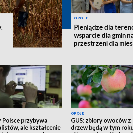
OPOLE
.
Pieniądze dla teren
wsparcie dla gmin n
przestrzeni dla mi
OPOLE
w Polsce przybywa
GUS: zbiory owoców z
alistów, ale kształcenie
drzew będą w tym rok