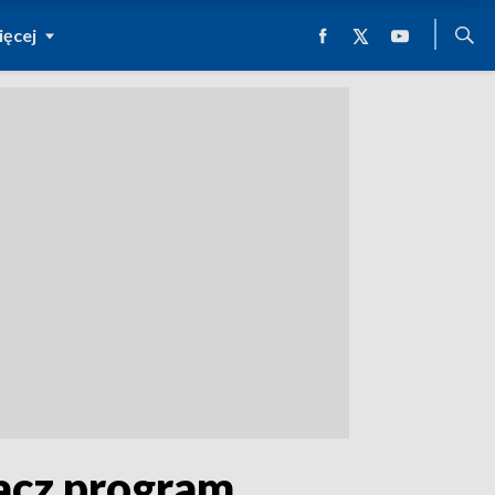
ęcej
bacz program