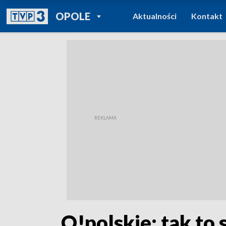
POWRÓT DO
OPOLE
Aktualności
Kontakt
TVP REGIONY
„O!polskie: tak to 