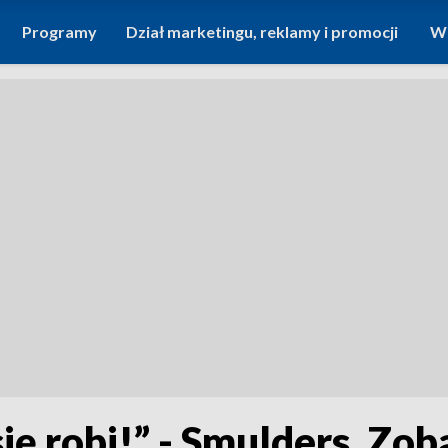
Programy
Dział marketingu, reklamy i promocji
Wi
się robi!” - Smulders. Zo