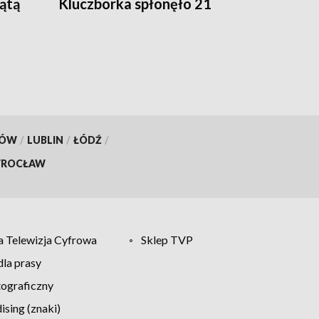
iątą
Kluczborka spłonęło 21
hektarów
KÓW
/
LUBLIN
/
ŁÓDŹ
/
ROCŁAW
 Telewizja Cyfrowa
Sklep TVP
la prasy
tograficzny
sing (znaki)