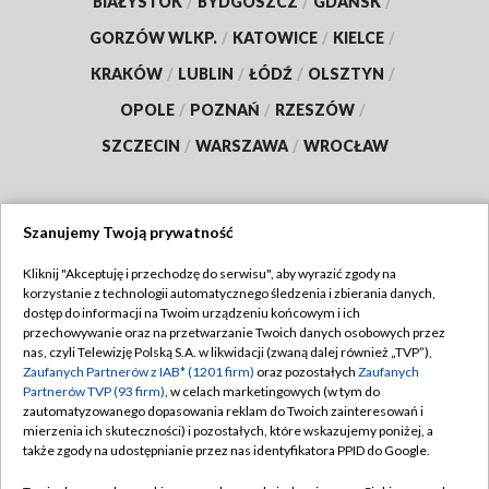
BIAŁYSTOK
/
BYDGOSZCZ
/
GDAŃSK
/
GORZÓW WLKP.
/
KATOWICE
/
KIELCE
/
KRAKÓW
/
LUBLIN
/
ŁÓDŹ
/
OLSZTYN
/
OPOLE
/
POZNAŃ
/
RZESZÓW
/
SZCZECIN
/
WARSZAWA
/
WROCŁAW
Szanujemy Twoją prywatność
Dołącz do nas:
Kliknij "Akceptuję i przechodzę do serwisu", aby wyrazić zgody na
korzystanie z technologii automatycznego śledzenia i zbierania danych,
TVP
dostęp do informacji na Twoim urządzeniu końcowym i ich
Abonament TVP
przechowywanie oraz na przetwarzanie Twoich danych osobowych przez
Regulamin TVP
nas, czyli Telewizję Polską S.A. w likwidacji (zwaną dalej również „TVP”),
Emisja w TVP
Zaufanych Partnerów z IAB* (1201 firm)
oraz pozostałych
Zaufanych
Polityka prywatności
Partnerów TVP (93 firm)
, w celach marketingowych (w tym do
Centrum informacji TVP
Moje zgody
zautomatyzowanego dopasowania reklam do Twoich zainteresowań i
mierzenia ich skuteczności) i pozostałych, które wskazujemy poniżej, a
Naziemna Telewizja Cyfrowa
Pomoc
także zgody na udostępnianie przez nas identyfikatora PPID do Google.
Sklep TVP
Biuro reklamy