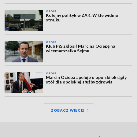
OPOLE
Kolejny polityk w ZAK. W tle widmo
strajku
OPOLE
Klub PiS zgłosił Marcina Ociepę na
wicemarszałka Sejmu
OPOLE
Marcin Ociepa apeluje o opolski okrągły
stół dla opolskiej służby zdrowia
ZOBACZ WIĘCEJ