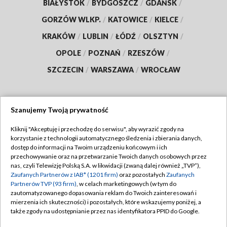
BIAŁYSTOK
/
BYDGOSZCZ
/
GDAŃSK
/
GORZÓW WLKP.
/
KATOWICE
/
KIELCE
/
KRAKÓW
/
LUBLIN
/
ŁÓDŹ
/
OLSZTYN
/
OPOLE
/
POZNAŃ
/
RZESZÓW
/
SZCZECIN
/
WARSZAWA
/
WROCŁAW
Szanujemy Twoją prywatność
Dołącz do nas:
Kliknij "Akceptuję i przechodzę do serwisu", aby wyrazić zgody na
korzystanie z technologii automatycznego śledzenia i zbierania danych,
TVP
dostęp do informacji na Twoim urządzeniu końcowym i ich
Abonament TVP
przechowywanie oraz na przetwarzanie Twoich danych osobowych przez
Regulamin TVP
nas, czyli Telewizję Polską S.A. w likwidacji (zwaną dalej również „TVP”),
Emisja w TVP
Zaufanych Partnerów z IAB* (1201 firm)
oraz pozostałych
Zaufanych
Polityka prywatności
Partnerów TVP (93 firm)
, w celach marketingowych (w tym do
Centrum informacji TVP
Moje zgody
zautomatyzowanego dopasowania reklam do Twoich zainteresowań i
mierzenia ich skuteczności) i pozostałych, które wskazujemy poniżej, a
Naziemna Telewizja Cyfrowa
Pomoc
także zgody na udostępnianie przez nas identyfikatora PPID do Google.
Sklep TVP
Biuro reklamy