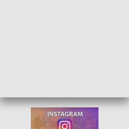
Przyspieszone wybory o pół roku? Jest projekt ustawy
Wybory samorządowe przesunięte o pół roku? Jest projekt
ustawy. Wszystko po to, aby nie kolidowały z
parlamentarnymi, które odbędą się jesienią 20[?]3. Co to
oznacza dla samorządowców i wyborców?