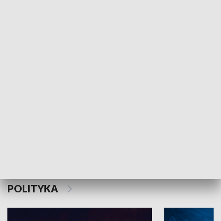
MNIEJSZOŚCI
Schlesien Journal
POLITYKA