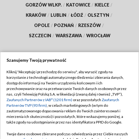
GORZÓW WLKP.
/
KATOWICE
/
KIELCE
/
KRAKÓW
/
LUBLIN
/
ŁÓDŹ
/
OLSZTYN
/
OPOLE
/
POZNAŃ
/
RZESZÓW
/
SZCZECIN
/
WARSZAWA
/
WROCŁAW
Szanujemy Twoją prywatność
Dołącz do nas:
Kliknij "Akceptuję i przechodzę do serwisu", aby wyrazić zgody na
korzystanie z technologii automatycznego śledzenia i zbierania danych,
TVP
dostęp do informacji na Twoim urządzeniu końcowym i ich
Abonament TVP
przechowywanie oraz na przetwarzanie Twoich danych osobowych przez
Regulamin TVP
nas, czyli Telewizję Polską S.A. w likwidacji (zwaną dalej również „TVP”),
Emisja w TVP
Zaufanych Partnerów z IAB* (1201 firm)
oraz pozostałych
Zaufanych
Polityka prywatności
Partnerów TVP (93 firm)
, w celach marketingowych (w tym do
Centrum informacji TVP
Moje zgody
zautomatyzowanego dopasowania reklam do Twoich zainteresowań i
mierzenia ich skuteczności) i pozostałych, które wskazujemy poniżej, a
Naziemna Telewizja Cyfrowa
Pomoc
także zgody na udostępnianie przez nas identyfikatora PPID do Google.
Sklep TVP
Biuro reklamy
Twoje dane osobowe zbierane podczas odwiedzania przez Ciebie naszych
Rada Programowa