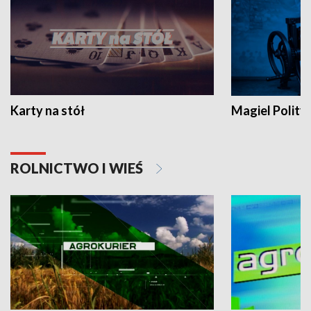
Karty na stół
Magiel Polity
ROLNICTWO I WIEŚ